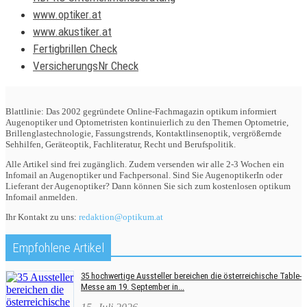
www.optiker.at
www.akustiker.at
Fertigbrillen Check
VersicherungsNr Check
Blattlinie: Das 2002 gegründete Online-Fachmagazin optikum informiert
Augenoptiker und Optometristen kontinuierlich zu den Themen Optometrie,
Brillenglastechnologie, Fassungstrends, Kontaktlinsenoptik, vergrößernde
Sehhilfen, Geräteoptik, Fachliteratur, Recht und Berufspolitik.
Alle Artikel sind frei zugänglich. Zudem versenden wir alle 2-3 Wochen ein
Infomail an Augenoptiker und Fachpersonal. Sind Sie AugenoptikerIn oder
Lieferant der Augenoptiker? Dann können Sie sich zum kostenlosen optikum
Infomail anmelden.
Ihr Kontakt zu uns:
redaktion@optikum.at
Empfohlene Artikel
35 hochwertige Aussteller bereichen die österreichische Table-
Messe am 19. September in...