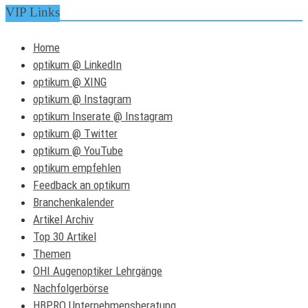
VIP Links
Home
optikum @ LinkedIn
optikum @ XING
optikum @ Instagram
optikum Inserate @ Instagram
optikum @ Twitter
optikum @ YouTube
optikum empfehlen
Feedback an optikum
Branchenkalender
Artikel Archiv
Top 30 Artikel
Themen
OHI Augenoptiker Lehrgänge
Nachfolgerbörse
HBPRO Unternehmensberatung