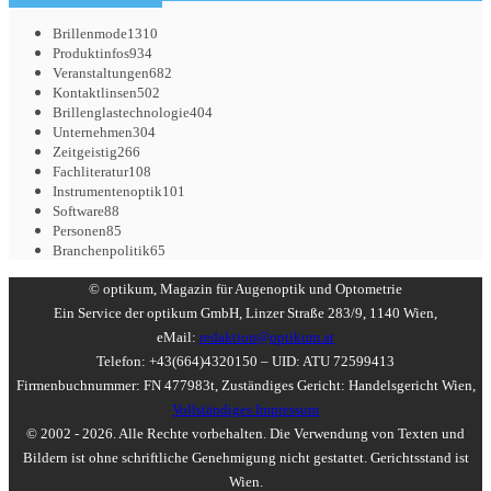
Brillenmode
1310
Produktinfos
934
Veranstaltungen
682
Kontaktlinsen
502
Brillenglastechnologie
404
Unternehmen
304
Zeitgeistig
266
Fachliteratur
108
Instrumentenoptik
101
Software
88
Personen
85
Branchenpolitik
65
© optikum, Magazin für Augenoptik und Optometrie
Ein Service der optikum GmbH, Linzer Straße 283/9, 1140 Wien,
eMail:
redaktion@optikum.at
Telefon: +43(664)4320150 – UID: ATU 72599413
Firmenbuchnummer: FN 477983t, Zuständiges Gericht: Handelsgericht Wien,
Vollständiges Impressum
© 2002 - 2026. Alle Rechte vorbehalten. Die Verwendung von Texten und
Bildern ist ohne schriftliche Genehmigung nicht gestattet. Gerichtsstand ist
Wien.