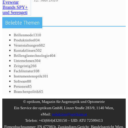
Beliebte Themen
Brillenmode
1310
Produktinfos
934
Veranstaltungen
682
Kontaktlinsen
502
Brillenglastechnologie
404
Unternehmen
304
Zeitgeistig
266
Fachliteratur
108
Instrumentenoptik
101
Software
88
Personen
85
Branchenpolitik
65
© optikum, Magazin für Augenoptik und Optometrie
Ein Service der optikum GmbH, Linzer Straße 283/9, 1140 Wien,
eMail:
redaktion@optikum.at
Telefon: +43(664)4320150 – UID: ATU 72599413
Firmenbuchnummer: FN 477983t, Zuständiges Gericht: Handelsgericht Wien,