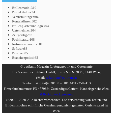
Brillenmode
1310
Produktinfos
934
Veranstaltungen
682
Kontaktlinsen
502
Brillenglastechnologie
404
Unternehmen
304
Zeitgeistig
266
Fachliteratur
108
Instrumentenoptik
101
Software
88
Personen
85
Branchenpolitik
65
© optikum, Magazin für Augenoptik und Optometrie
Ein Service der optikum GmbH, Linzer Straße 283/9, 1140 Wien,
eMail:
redaktion@optikum.at
Telefon: +43(664)4320150 – UID: ATU 72599413
Firmenbuchnummer: FN 477983t, Zuständiges Gericht: Handelsgericht Wien,
Vollständiges Impressum
© 2002 - 2026. Alle Rechte vorbehalten. Die Verwendung von Texten und
Bildern ist ohne schriftliche Genehmigung nicht gestattet. Gerichtsstand ist
Wien.