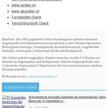
www.optiker.at
www.akustiker.at
Fertigbrillen Check
VersicherungsNr Check
Blattlinie: Das 2002 gegründete Online-Fachmagazin optikum informiert
Augenoptiker und Optometristen kontinuierlich zu den Themen Optometrie,
Brillenglastechnologie, Fassungstrends, Kontaktlinsenoptik, vergrößernde
Sehhilfen, Geräteoptik, Fachliteratur, Recht und Berufspolitik.
Alle Artikel sind frei zugänglich. Zudem versenden wir alle 2-3 Wochen ein
Infomail an Augenoptiker und Fachpersonal. Sind Sie AugenoptikerIn oder
Lieferant der Augenoptiker? Dann können Sie sich zum kostenlosen optikum
Infomail anmelden.
Ihr Kontakt zu uns:
redaktion@optikum.at
Empfohlene Artikel
35 hochwertige Aussteller bereichen die österreichische Table-
Messe am 19. September in...