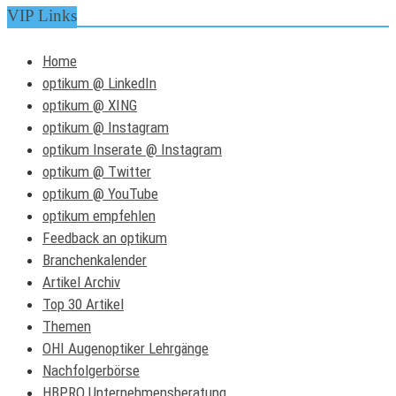
VIP Links
Home
optikum @ LinkedIn
optikum @ XING
optikum @ Instagram
optikum Inserate @ Instagram
optikum @ Twitter
optikum @ YouTube
optikum empfehlen
Feedback an optikum
Branchenkalender
Artikel Archiv
Top 30 Artikel
Themen
OHI Augenoptiker Lehrgänge
Nachfolgerbörse
HBPRO Unternehmensberatung