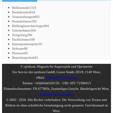
Brillenmode
1310
Produktinfos
934
Veranstaltungen
682
Kontaktlinsen
502
Brillenglastechnologie
404
Unternehmen
304
Zeitgeistig
266
Fachliteratur
108
Instrumentenoptik
101
Software
88
Personen
85
Branchenpolitik
65
© optikum, Magazin für Augenoptik und Optometrie
Ein Service der optikum GmbH, Linzer Straße 283/9, 1140 Wien,
eMail:
redaktion@optikum.at
Telefon: +43(664)4320150 – UID: ATU 72599413
Firmenbuchnummer: FN 477983t, Zuständiges Gericht: Handelsgericht Wien,
Vollständiges Impressum
© 2002 - 2026. Alle Rechte vorbehalten. Die Verwendung von Texten und
Bildern ist ohne schriftliche Genehmigung nicht gestattet. Gerichtsstand ist
Wien.