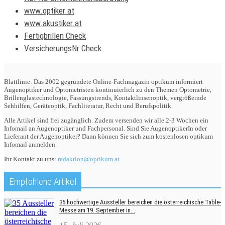
www.optiker.at
www.akustiker.at
Fertigbrillen Check
VersicherungsNr Check
Blattlinie: Das 2002 gegründete Online-Fachmagazin optikum informiert
Augenoptiker und Optometristen kontinuierlich zu den Themen Optometrie,
Brillenglastechnologie, Fassungstrends, Kontaktlinsenoptik, vergrößernde
Sehhilfen, Geräteoptik, Fachliteratur, Recht und Berufspolitik.
Alle Artikel sind frei zugänglich. Zudem versenden wir alle 2-3 Wochen ein
Infomail an Augenoptiker und Fachpersonal. Sind Sie AugenoptikerIn oder
Lieferant der Augenoptiker? Dann können Sie sich zum kostenlosen optikum
Infomail anmelden.
Ihr Kontakt zu uns:
redaktion@optikum.at
Empfohlene Artikel
35 hochwertige Aussteller bereichen die österreichische Table-
Messe am 19. September in...