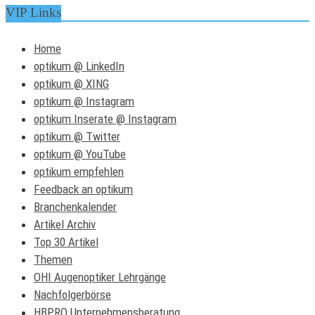
VIP Links
Home
optikum @ LinkedIn
optikum @ XING
optikum @ Instagram
optikum Inserate @ Instagram
optikum @ Twitter
optikum @ YouTube
optikum empfehlen
Feedback an optikum
Branchenkalender
Artikel Archiv
Top 30 Artikel
Themen
OHI Augenoptiker Lehrgänge
Nachfolgerbörse
HBPRO Unternehmensberatung