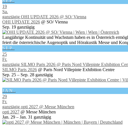
SEP.
19
Sa.
ganztägig
OHI UPDATE 2026
@ SO/ Vienna
OHI UPDATE 2026
@ SO/ Vienna
Sep. 19
ganztägig
Langjährige Kontinuität und Wachstum haben es in Österreich ermögl
feiert die österreichische Augenoptik und Hörakustik Messe und Kong
SEP.
25
Fr.
ganztägig
SILMO Paris 2026
@ Paris Nord Villepinte Exhibition Cen
SILMO Paris 2026
@ Paris Nord Villepinte Exhibition Centre
Sep. 25 – Sep. 28
ganztägig
JAN.
29
Fr.
ganztägig
opti 2027
@ Messe München
opti 2027
@ Messe München
Jan. 29 – Jan. 31
ganztägig