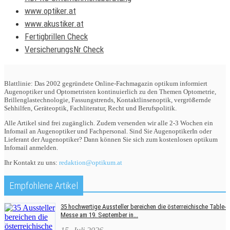
www.optiker.at
www.akustiker.at
Fertigbrillen Check
VersicherungsNr Check
Blattlinie: Das 2002 gegründete Online-Fachmagazin optikum informiert
Augenoptiker und Optometristen kontinuierlich zu den Themen Optometrie,
Brillenglastechnologie, Fassungstrends, Kontaktlinsenoptik, vergrößernde
Sehhilfen, Geräteoptik, Fachliteratur, Recht und Berufspolitik.
Alle Artikel sind frei zugänglich. Zudem versenden wir alle 2-3 Wochen ein
Infomail an Augenoptiker und Fachpersonal. Sind Sie AugenoptikerIn oder
Lieferant der Augenoptiker? Dann können Sie sich zum kostenlosen optikum
Infomail anmelden.
Ihr Kontakt zu uns:
redaktion@optikum.at
Empfohlene Artikel
35 hochwertige Aussteller bereichen die österreichische Table-
Messe am 19. September in...