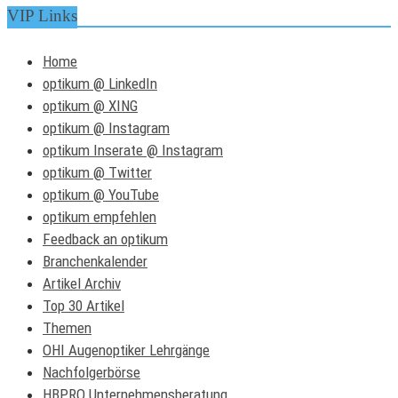
VIP Links
Home
optikum @ LinkedIn
optikum @ XING
optikum @ Instagram
optikum Inserate @ Instagram
optikum @ Twitter
optikum @ YouTube
optikum empfehlen
Feedback an optikum
Branchenkalender
Artikel Archiv
Top 30 Artikel
Themen
OHI Augenoptiker Lehrgänge
Nachfolgerbörse
HBPRO Unternehmensberatung