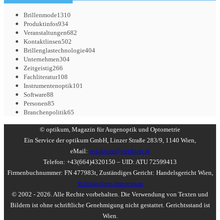
Brillenmode
1310
Produktinfos
934
Veranstaltungen
682
Kontaktlinsen
502
Brillenglastechnologie
404
Unternehmen
304
Zeitgeistig
266
Fachliteratur
108
Instrumentenoptik
101
Software
88
Personen
85
Branchenpolitik
65
© optikum, Magazin für Augenoptik und Optometrie
Ein Service der optikum GmbH, Linzer Straße 283/9, 1140 Wien,
eMail:
redaktion@optikum.at
Telefon: +43(664)4320150 – UID: ATU 72599413
Firmenbuchnummer: FN 477983t, Zuständiges Gericht: Handelsgericht Wien,
Vollständiges Impressum
© 2002 - 2026. Alle Rechte vorbehalten. Die Verwendung von Texten und
Bildern ist ohne schriftliche Genehmigung nicht gestattet. Gerichtsstand ist
Wien.