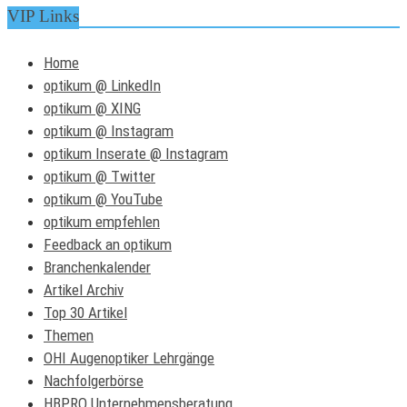
VIP Links
Home
optikum @ LinkedIn
optikum @ XING
optikum @ Instagram
optikum Inserate @ Instagram
optikum @ Twitter
optikum @ YouTube
optikum empfehlen
Feedback an optikum
Branchenkalender
Artikel Archiv
Top 30 Artikel
Themen
OHI Augenoptiker Lehrgänge
Nachfolgerbörse
HBPRO Unternehmensberatung