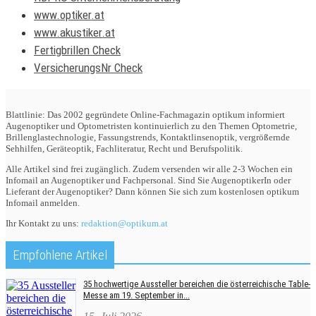
www.optiker.at
www.akustiker.at
Fertigbrillen Check
VersicherungsNr Check
Blattlinie: Das 2002 gegründete Online-Fachmagazin optikum informiert
Augenoptiker und Optometristen kontinuierlich zu den Themen Optometrie,
Brillenglastechnologie, Fassungstrends, Kontaktlinsenoptik, vergrößernde
Sehhilfen, Geräteoptik, Fachliteratur, Recht und Berufspolitik.
Alle Artikel sind frei zugänglich. Zudem versenden wir alle 2-3 Wochen ein
Infomail an Augenoptiker und Fachpersonal. Sind Sie AugenoptikerIn oder
Lieferant der Augenoptiker? Dann können Sie sich zum kostenlosen optikum
Infomail anmelden.
Ihr Kontakt zu uns:
redaktion@optikum.at
Empfohlene Artikel
35 hochwertige Aussteller bereichen die österreichische Table-
Messe am 19. September in...