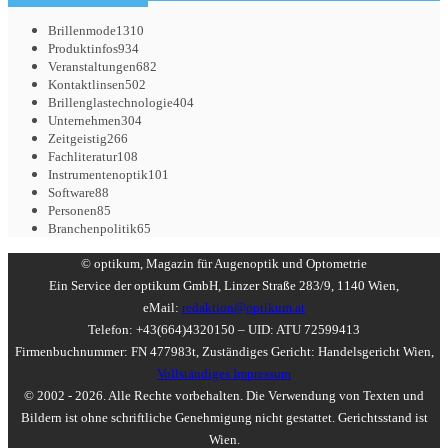
Brillenmode
1310
Produktinfos
934
Veranstaltungen
682
Kontaktlinsen
502
Brillenglastechnologie
404
Unternehmen
304
Zeitgeistig
266
Fachliteratur
108
Instrumentenoptik
101
Software
88
Personen
85
Branchenpolitik
65
© optikum, Magazin für Augenoptik und Optometrie
Ein Service der optikum GmbH, Linzer Straße 283/9, 1140 Wien,
eMail:
redaktion@optikum.at
Telefon: +43(664)4320150 – UID: ATU 72599413
Firmenbuchnummer: FN 477983t, Zuständiges Gericht: Handelsgericht Wien,
Vollständiges Impressum
© 2002 - 2026. Alle Rechte vorbehalten. Die Verwendung von Texten und
Bildern ist ohne schriftliche Genehmigung nicht gestattet. Gerichtsstand ist
Wien.