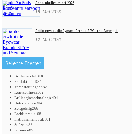
Sonnenbrillenreport 2026
18. Mai 2026
Safilo erwirbt die Eyewear Brands SPY+ und Serengeti
12. Mai 2026
Beliebte Themen
Brillenmode
1310
Produktinfos
934
Veranstaltungen
682
Kontaktlinsen
502
Brillenglastechnologie
404
Unternehmen
304
Zeitgeistig
266
Fachliteratur
108
Instrumentenoptik
101
Software
88
Personen
85