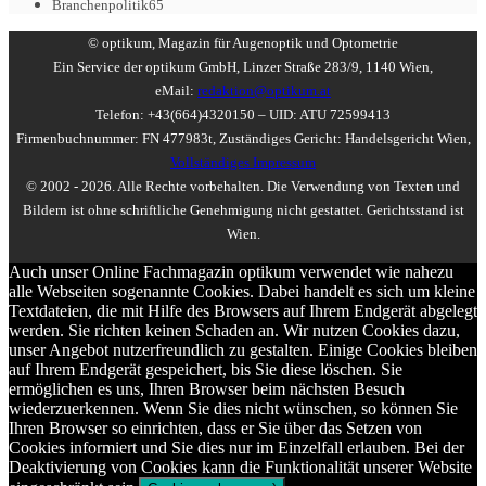
Branchenpolitik
65
© optikum, Magazin für Augenoptik und Optometrie
Ein Service der optikum GmbH, Linzer Straße 283/9, 1140 Wien,
eMail:
redaktion@optikum.at
Telefon: +43(664)4320150 – UID: ATU 72599413
Firmenbuchnummer: FN 477983t, Zuständiges Gericht: Handelsgericht Wien,
Vollständiges Impressum
© 2002 - 2026. Alle Rechte vorbehalten. Die Verwendung von Texten und
Bildern ist ohne schriftliche Genehmigung nicht gestattet. Gerichtsstand ist
Wien.
Auch unser Online Fachmagazin optikum verwendet wie nahezu
alle Webseiten sogenannte Cookies. Dabei handelt es sich um kleine
Textdateien, die mit Hilfe des Browsers auf Ihrem Endgerät abgelegt
werden. Sie richten keinen Schaden an. Wir nutzen Cookies dazu,
unser Angebot nutzerfreundlich zu gestalten. Einige Cookies bleiben
auf Ihrem Endgerät gespeichert, bis Sie diese löschen. Sie
ermöglichen es uns, Ihren Browser beim nächsten Besuch
wiederzuerkennen. Wenn Sie dies nicht wünschen, so können Sie
Ihren Browser so einrichten, dass er Sie über das Setzen von
Cookies informiert und Sie dies nur im Einzelfall erlauben. Bei der
Deaktivierung von Cookies kann die Funktionalität unserer Website