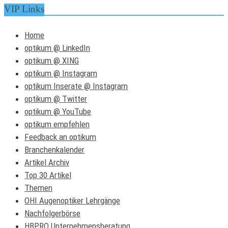
VIP Links
Home
optikum @ LinkedIn
optikum @ XING
optikum @ Instagram
optikum Inserate @ Instagram
optikum @ Twitter
optikum @ YouTube
optikum empfehlen
Feedback an optikum
Branchenkalender
Artikel Archiv
Top 30 Artikel
Themen
OHI Augenoptiker Lehrgänge
Nachfolgerbörse
HBPRO Unternehmensberatung