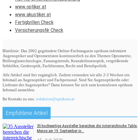
www.optiker.at
www.akustiker.at
Fertigbrillen Check
VersicherungsNr Check
Blattlinie: Das 2002 gegründete Online-Fachmagazin optikum informiert
Augenoptiker und Optometristen kontinuierlich zu den Themen Optometrie,
Brillenglastechnologie, Fassungstrends, Kontaktlinsenoptik, vergrößernde
Sehhilfen, Geräteoptik, Fachliteratur, Recht und Berufspolitik.
Alle Artikel sind frei zugänglich. Zudem versenden wir alle 2-3 Wochen ein
Infomail an Augenoptiker und Fachpersonal. Sind Sie AugenoptikerIn oder
Lieferant der Augenoptiker? Dann können Sie sich zum kostenlosen optikum
Infomail anmelden.
Ihr Kontakt zu uns:
redaktion@optikum.at
Empfohlene Artikel
35 hochwertige Aussteller bereichen die österreichische Table-
Messe am 19. September in...