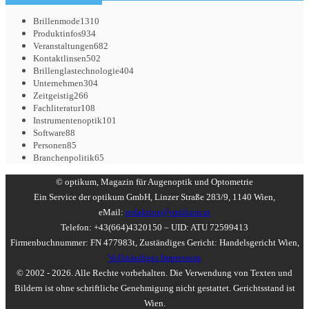
Brillenmode
1310
Produktinfos
934
Veranstaltungen
682
Kontaktlinsen
502
Brillenglastechnologie
404
Unternehmen
304
Zeitgeistig
266
Fachliteratur
108
Instrumentenoptik
101
Software
88
Personen
85
Branchenpolitik
65
© optikum, Magazin für Augenoptik und Optometrie
Ein Service der optikum GmbH, Linzer Straße 283/9, 1140 Wien,
eMail:
redaktion@optikum.at
Telefon: +43(664)4320150 – UID: ATU 72599413
Firmenbuchnummer: FN 477983t, Zuständiges Gericht: Handelsgericht Wien,
Vollständiges Impressum
© 2002 - 2026. Alle Rechte vorbehalten. Die Verwendung von Texten und
Bildern ist ohne schriftliche Genehmigung nicht gestattet. Gerichtsstand ist
Wien.