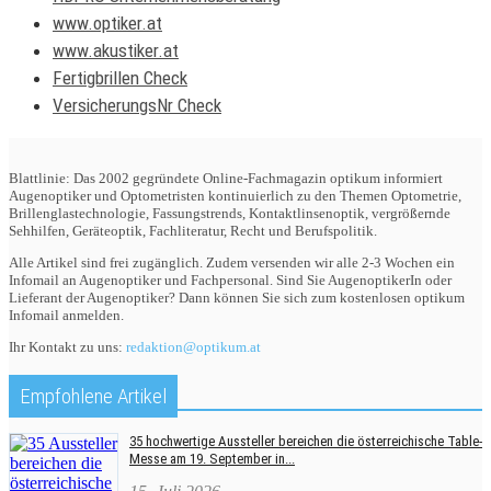
www.optiker.at
www.akustiker.at
Fertigbrillen Check
VersicherungsNr Check
Blattlinie: Das 2002 gegründete Online-Fachmagazin optikum informiert
Augenoptiker und Optometristen kontinuierlich zu den Themen Optometrie,
Brillenglastechnologie, Fassungstrends, Kontaktlinsenoptik, vergrößernde
Sehhilfen, Geräteoptik, Fachliteratur, Recht und Berufspolitik.
Alle Artikel sind frei zugänglich. Zudem versenden wir alle 2-3 Wochen ein
Infomail an Augenoptiker und Fachpersonal. Sind Sie AugenoptikerIn oder
Lieferant der Augenoptiker? Dann können Sie sich zum kostenlosen optikum
Infomail anmelden.
Ihr Kontakt zu uns:
redaktion@optikum.at
Empfohlene Artikel
35 hochwertige Aussteller bereichen die österreichische Table-
Messe am 19. September in...