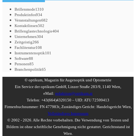
Brillenmode
1310
Produktinfos
934
Veranstaltungen
682
Kontaktlinsen
502
Brillenglastechnologie
404
Unternehmen
304
Zeitgeistig
266
Fachliteratur
108
Instrumentenoptik
101
Software
88
Personen
85
Branchenpolitik
65
© optikum, Magazin für Augenoptik und Optometrie
Ein Service der optikum GmbH, Linzer Straße 283/9, 1140 Wien,
eMail:
redaktion@optikum.at
Telefon: +43(664)4320150 – UID: ATU 72599413
Firmenbuchnummer: FN 477983t, Zuständiges Gericht: Handelsgericht Wien,
Vollständiges Impressum
© 2002 - 2026. Alle Rechte vorbehalten. Die Verwendung von Texten und
Bildern ist ohne schriftliche Genehmigung nicht gestattet. Gerichtsstand ist
Wien.