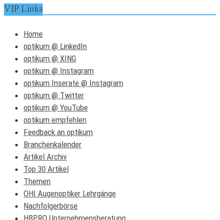
VIP Links
Home
optikum @ LinkedIn
optikum @ XING
optikum @ Instagram
optikum Inserate @ Instagram
optikum @ Twitter
optikum @ YouTube
optikum empfehlen
Feedback an optikum
Branchenkalender
Artikel Archiv
Top 30 Artikel
Themen
OHI Augenoptiker Lehrgänge
Nachfolgerbörse
HBPRO Unternehmensberatung