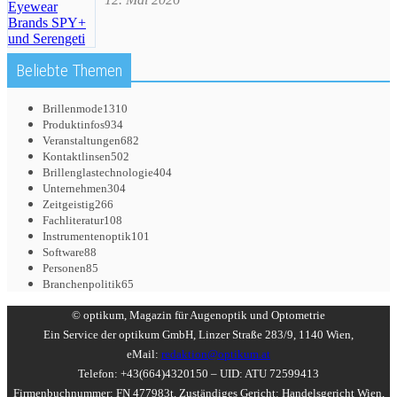
Beliebte Themen
Brillenmode
1310
Produktinfos
934
Veranstaltungen
682
Kontaktlinsen
502
Brillenglastechnologie
404
Unternehmen
304
Zeitgeistig
266
Fachliteratur
108
Instrumentenoptik
101
Software
88
Personen
85
Branchenpolitik
65
© optikum, Magazin für Augenoptik und Optometrie
Ein Service der optikum GmbH, Linzer Straße 283/9, 1140 Wien,
eMail:
redaktion@optikum.at
Telefon: +43(664)4320150 – UID: ATU 72599413
Firmenbuchnummer: FN 477983t, Zuständiges Gericht: Handelsgericht Wien,