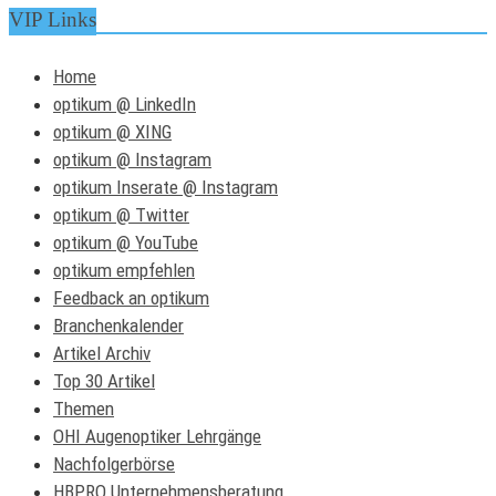
VIP Links
Home
optikum @ LinkedIn
optikum @ XING
optikum @ Instagram
optikum Inserate @ Instagram
optikum @ Twitter
optikum @ YouTube
optikum empfehlen
Feedback an optikum
Branchenkalender
Artikel Archiv
Top 30 Artikel
Themen
OHI Augenoptiker Lehrgänge
Nachfolgerbörse
HBPRO Unternehmensberatung