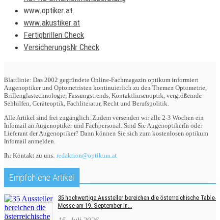
www.optiker.at
www.akustiker.at
Fertigbrillen Check
VersicherungsNr Check
Blattlinie: Das 2002 gegründete Online-Fachmagazin optikum informiert
Augenoptiker und Optometristen kontinuierlich zu den Themen Optometrie,
Brillenglastechnologie, Fassungstrends, Kontaktlinsenoptik, vergrößernde
Sehhilfen, Geräteoptik, Fachliteratur, Recht und Berufspolitik.
Alle Artikel sind frei zugänglich. Zudem versenden wir alle 2-3 Wochen ein
Infomail an Augenoptiker und Fachpersonal. Sind Sie AugenoptikerIn oder
Lieferant der Augenoptiker? Dann können Sie sich zum kostenlosen optikum
Infomail anmelden.
Ihr Kontakt zu uns:
redaktion@optikum.at
Empfohlene Artikel
35 hochwertige Aussteller bereichen die österreichische Table-
Messe am 19. September in...