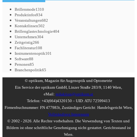
Brillenmode
1310
Produktinfos
934
Veranstaltungen
682
Kontaktlinsen
502
Brillenglastechnologie
404
Unternehmen
304
Zeitgeistig
266
Fachliteratur
108
Instrumentenoptik
101
Software
88
Personen
85
Branchenpolitik
65
© optikum, Magazin für Augenoptik und Optometrie
Ein Service der optikum GmbH, Linzer Straße 283/9, 1140 Wien,
eMail:
redaktion@optikum.at
Telefon: +43(664)4320150 – UID: ATU 72599413
Firmenbuchnummer: FN 477983t, Zuständiges Gericht: Handelsgericht Wien,
Vollständiges Impressum
© 2002 - 2026. Alle Rechte vorbehalten. Die Verwendung von Texten und
Bildern ist ohne schriftliche Genehmigung nicht gestattet. Gerichtsstand ist
Wien.