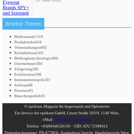
Beliebte Themen
Brillenmode
1310
Produktinfos
934
Veranstaltungen
682
Kontaktlinsen
502
Brillenglastechnologie
404
Unternehmen
304
Zeitgeistig
266
Fachliteratur
108
Instrumentenoptik
101
Software
88
Personen
85
Branchenpolitik
65
© optikum, Magazin für Augenoptik und Optometrie
Ein Service der optikum GmbH, Linzer Straße 283/9, 1140 Wien,
eMail:
redaktion@optikum.at
Telefon: +43(664)4320150 – UID: ATU 72599413
Firmenbuchnummer: FN 477983t, Zuständiges Gericht: Handelsgericht Wien,