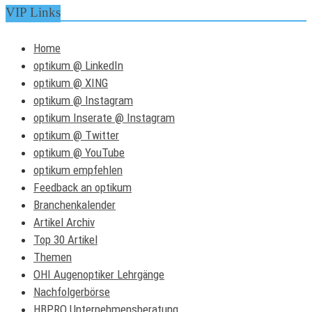
VIP Links
Home
optikum @ LinkedIn
optikum @ XING
optikum @ Instagram
optikum Inserate @ Instagram
optikum @ Twitter
optikum @ YouTube
optikum empfehlen
Feedback an optikum
Branchenkalender
Artikel Archiv
Top 30 Artikel
Themen
OHI Augenoptiker Lehrgänge
Nachfolgerbörse
HBPRO Unternehmensberatung