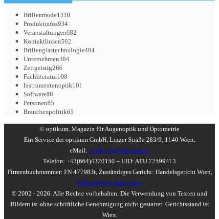
Brillenmode
1310
Produktinfos
934
Veranstaltungen
682
Kontaktlinsen
502
Brillenglastechnologie
404
Unternehmen
304
Zeitgeistig
266
Fachliteratur
108
Instrumentenoptik
101
Software
88
Personen
85
Branchenpolitik
65
© optikum, Magazin für Augenoptik und Optometrie
Ein Service der optikum GmbH, Linzer Straße 283/9, 1140 Wien,
eMail:
redaktion@optikum.at
Telefon: +43(664)4320150 – UID: ATU 72599413
Firmenbuchnummer: FN 477983t, Zuständiges Gericht: Handelsgericht Wien,
Vollständiges Impressum
© 2002 - 2026. Alle Rechte vorbehalten. Die Verwendung von Texten und
Bildern ist ohne schriftliche Genehmigung nicht gestattet. Gerichtsstand ist
Wien.