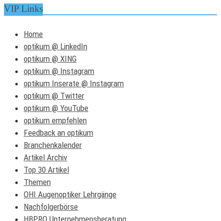
VIP Links
Home
optikum @ LinkedIn
optikum @ XING
optikum @ Instagram
optikum Inserate @ Instagram
optikum @ Twitter
optikum @ YouTube
optikum empfehlen
Feedback an optikum
Branchenkalender
Artikel Archiv
Top 30 Artikel
Themen
OHI Augenoptiker Lehrgänge
Nachfolgerbörse
HBPRO Unternehmensberatung