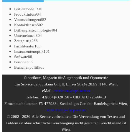
Brillenmode
1310
Produktinfos
934
Veranstaltungen
682
Kontaktlinsen
502
Brillenglastechnologie
404
Unternehmen
304
Zeitgeistig
266
Fachliteratur
108
Instrumentenoptik
101
Software
88
Personen
85
Branchenpolitik
65
© optikum, Magazin für Augenoptik und Optometrie
Ein Service der optikum GmbH, Linzer Straße 283/9, 1140 Wien,
eMail:
redaktion@optikum.at
Telefon: +43(664)4320150 – UID: ATU 72599413
Firmenbuchnummer: FN 477983t, Zuständiges Gericht: Handelsgericht Wien,
Vollständiges Impressum
© 2002 - 2026. Alle Rechte vorbehalten. Die Verwendung von Texten und
Bildern ist ohne schriftliche Genehmigung nicht gestattet. Gerichtsstand ist
Wien.