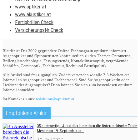
www.optiker.at
www.akustiker.at
Fertigbrillen Check
VersicherungsNr Check
Blattlinie: Das 2002 gegründete Online-Fachmagazin optikum informiert
Augenoptiker und Optometristen kontinuierlich zu den Themen Optometrie,
Brillenglastechnologie, Fassungstrends, Kontaktlinsenoptik, vergrößernde
Sehhilfen, Geräteoptik, Fachliteratur, Recht und Berufspolitik.
Alle Artikel sind frei zugänglich. Zudem versenden wir alle 2-3 Wochen ein
Infomail an Augenoptiker und Fachpersonal. Sind Sie AugenoptikerIn oder
Lieferant der Augenoptiker? Dann können Sie sich zum kostenlosen optikum
Infomail anmelden.
Ihr Kontakt zu uns:
redaktion@optikum.at
Empfohlene Artikel
35 hochwertige Aussteller bereichen die österreichische Table-
Messe am 19. September in...