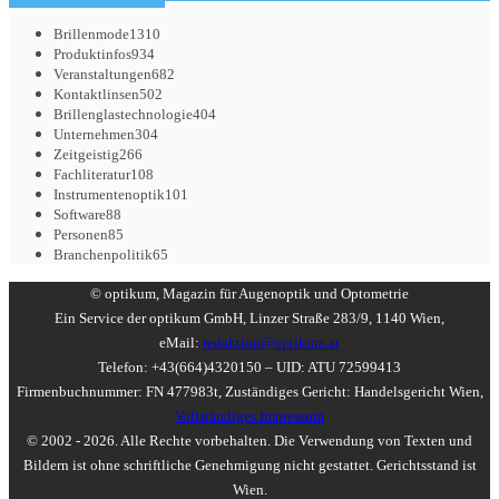
Brillenmode
1310
Produktinfos
934
Veranstaltungen
682
Kontaktlinsen
502
Brillenglastechnologie
404
Unternehmen
304
Zeitgeistig
266
Fachliteratur
108
Instrumentenoptik
101
Software
88
Personen
85
Branchenpolitik
65
© optikum, Magazin für Augenoptik und Optometrie
Ein Service der optikum GmbH, Linzer Straße 283/9, 1140 Wien,
eMail:
redaktion@optikum.at
Telefon: +43(664)4320150 – UID: ATU 72599413
Firmenbuchnummer: FN 477983t, Zuständiges Gericht: Handelsgericht Wien,
Vollständiges Impressum
© 2002 - 2026. Alle Rechte vorbehalten. Die Verwendung von Texten und
Bildern ist ohne schriftliche Genehmigung nicht gestattet. Gerichtsstand ist
Wien.