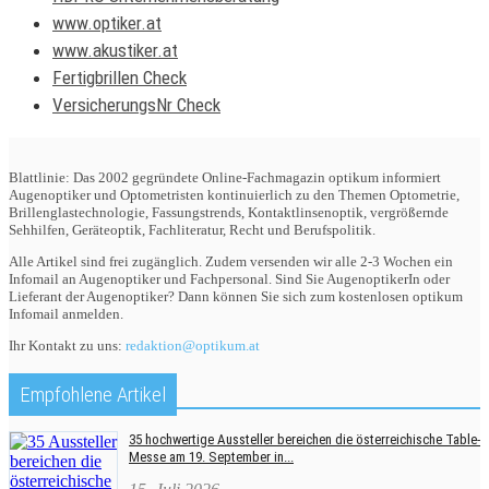
www.optiker.at
www.akustiker.at
Fertigbrillen Check
VersicherungsNr Check
Blattlinie: Das 2002 gegründete Online-Fachmagazin optikum informiert
Augenoptiker und Optometristen kontinuierlich zu den Themen Optometrie,
Brillenglastechnologie, Fassungstrends, Kontaktlinsenoptik, vergrößernde
Sehhilfen, Geräteoptik, Fachliteratur, Recht und Berufspolitik.
Alle Artikel sind frei zugänglich. Zudem versenden wir alle 2-3 Wochen ein
Infomail an Augenoptiker und Fachpersonal. Sind Sie AugenoptikerIn oder
Lieferant der Augenoptiker? Dann können Sie sich zum kostenlosen optikum
Infomail anmelden.
Ihr Kontakt zu uns:
redaktion@optikum.at
Empfohlene Artikel
35 hochwertige Aussteller bereichen die österreichische Table-
Messe am 19. September in...