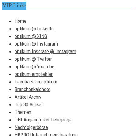
VIP Links
Home
optikum @ LinkedIn
optikum @ XING
optikum @ Instagram
optikum Inserate @ Instagram
optikum @ Twitter
optikum @ YouTube
optikum empfehlen
Feedback an optikum
Branchenkalender
Artikel Archiv
Top 30 Artikel
Themen
OHI Augenoptiker Lehrgänge
Nachfolgerbörse
HBPRO Unternehmensberatung