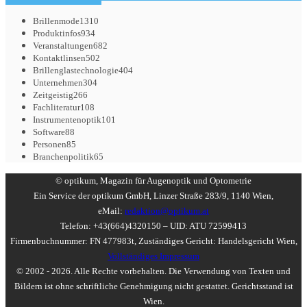
Brillenmode
1310
Produktinfos
934
Veranstaltungen
682
Kontaktlinsen
502
Brillenglastechnologie
404
Unternehmen
304
Zeitgeistig
266
Fachliteratur
108
Instrumentenoptik
101
Software
88
Personen
85
Branchenpolitik
65
© optikum, Magazin für Augenoptik und Optometrie
Ein Service der optikum GmbH, Linzer Straße 283/9, 1140 Wien,
eMail:
redaktion@optikum.at
Telefon: +43(664)4320150 – UID: ATU 72599413
Firmenbuchnummer: FN 477983t, Zuständiges Gericht: Handelsgericht Wien,
Vollständiges Impressum
© 2002 - 2026. Alle Rechte vorbehalten. Die Verwendung von Texten und
Bildern ist ohne schriftliche Genehmigung nicht gestattet. Gerichtsstand ist
Wien.