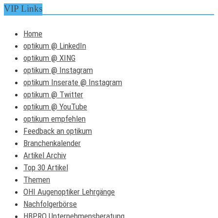
VIP Links
Home
optikum @ LinkedIn
optikum @ XING
optikum @ Instagram
optikum Inserate @ Instagram
optikum @ Twitter
optikum @ YouTube
optikum empfehlen
Feedback an optikum
Branchenkalender
Artikel Archiv
Top 30 Artikel
Themen
OHI Augenoptiker Lehrgänge
Nachfolgerbörse
HBPRO Unternehmensberatung