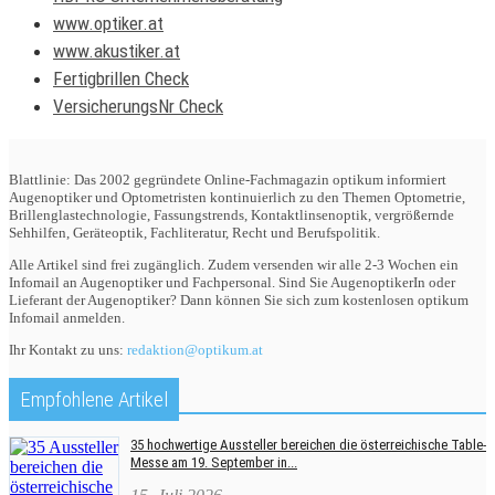
www.optiker.at
www.akustiker.at
Fertigbrillen Check
VersicherungsNr Check
Blattlinie: Das 2002 gegründete Online-Fachmagazin optikum informiert
Augenoptiker und Optometristen kontinuierlich zu den Themen Optometrie,
Brillenglastechnologie, Fassungstrends, Kontaktlinsenoptik, vergrößernde
Sehhilfen, Geräteoptik, Fachliteratur, Recht und Berufspolitik.
Alle Artikel sind frei zugänglich. Zudem versenden wir alle 2-3 Wochen ein
Infomail an Augenoptiker und Fachpersonal. Sind Sie AugenoptikerIn oder
Lieferant der Augenoptiker? Dann können Sie sich zum kostenlosen optikum
Infomail anmelden.
Ihr Kontakt zu uns:
redaktion@optikum.at
Empfohlene Artikel
35 hochwertige Aussteller bereichen die österreichische Table-
Messe am 19. September in...