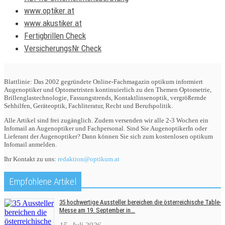
www.optiker.at
www.akustiker.at
Fertigbrillen Check
VersicherungsNr Check
Blattlinie: Das 2002 gegründete Online-Fachmagazin optikum informiert
Augenoptiker und Optometristen kontinuierlich zu den Themen Optometrie,
Brillenglastechnologie, Fassungstrends, Kontaktlinsenoptik, vergrößernde
Sehhilfen, Geräteoptik, Fachliteratur, Recht und Berufspolitik.
Alle Artikel sind frei zugänglich. Zudem versenden wir alle 2-3 Wochen ein
Infomail an Augenoptiker und Fachpersonal. Sind Sie AugenoptikerIn oder
Lieferant der Augenoptiker? Dann können Sie sich zum kostenlosen optikum
Infomail anmelden.
Ihr Kontakt zu uns:
redaktion@optikum.at
Empfohlene Artikel
35 hochwertige Aussteller bereichen die österreichische Table-
Messe am 19. September in...