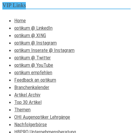
VIP Links
Home
optikum @ LinkedIn
optikum @ XING
optikum @ Instagram
optikum Inserate @ Instagram
optikum @ Twitter
optikum @ YouTube
optikum empfehlen
Feedback an optikum
Branchenkalender
Artikel Archiv
Top 30 Artikel
Themen
OHI Augenoptiker Lehrgänge
Nachfolgerbörse
HBPRO Unternehmensberatung