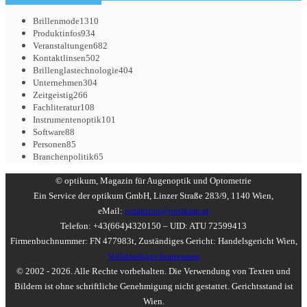
Brillenmode
1310
Produktinfos
934
Veranstaltungen
682
Kontaktlinsen
502
Brillenglastechnologie
404
Unternehmen
304
Zeitgeistig
266
Fachliteratur
108
Instrumentenoptik
101
Software
88
Personen
85
Branchenpolitik
65
© optikum, Magazin für Augenoptik und Optometrie
Ein Service der optikum GmbH, Linzer Straße 283/9, 1140 Wien,
eMail:
redaktion@optikum.at
Telefon: +43(664)4320150 – UID: ATU 72599413
Firmenbuchnummer: FN 477983t, Zuständiges Gericht: Handelsgericht Wien,
Vollständiges Impressum
© 2002 - 2026. Alle Rechte vorbehalten. Die Verwendung von Texten und
Bildern ist ohne schriftliche Genehmigung nicht gestattet. Gerichtsstand ist
Wien.