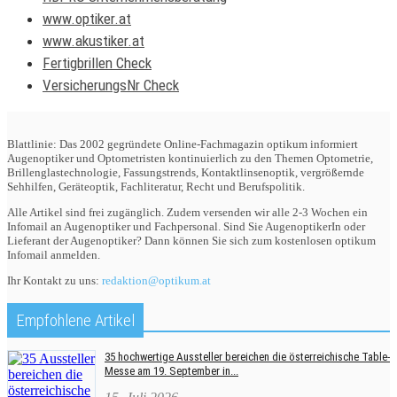
www.optiker.at
www.akustiker.at
Fertigbrillen Check
VersicherungsNr Check
Blattlinie: Das 2002 gegründete Online-Fachmagazin optikum informiert
Augenoptiker und Optometristen kontinuierlich zu den Themen Optometrie,
Brillenglastechnologie, Fassungstrends, Kontaktlinsenoptik, vergrößernde
Sehhilfen, Geräteoptik, Fachliteratur, Recht und Berufspolitik.
Alle Artikel sind frei zugänglich. Zudem versenden wir alle 2-3 Wochen ein
Infomail an Augenoptiker und Fachpersonal. Sind Sie AugenoptikerIn oder
Lieferant der Augenoptiker? Dann können Sie sich zum kostenlosen optikum
Infomail anmelden.
Ihr Kontakt zu uns:
redaktion@optikum.at
Empfohlene Artikel
35 hochwertige Aussteller bereichen die österreichische Table-
Messe am 19. September in...