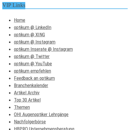
VIP Links
Home
optikum @ LinkedIn
optikum @ XING
optikum @ Instagram
optikum Inserate @ Instagram
optikum @ Twitter
optikum @ YouTube
optikum empfehlen
Feedback an optikum
Branchenkalender
Artikel Archiv
Top 30 Artikel
Themen
OHI Augenoptiker Lehrgänge
Nachfolgerbörse
HBPRO Unternehmensberatung