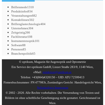
Brillenmode
1310
Produktinfos
934
Veranstaltungen
682
Kontaktlinsen
502
Brillenglastechnologie
404
Unternehmen
304
Zeitgeistig
266
Fachliteratur
108
Instrumentenoptik
101
Software
88
Personen
85
Branchenpolitik
65
© optikum, Magazin für Augenoptik und Optometrie
Ein Service der optikum GmbH, Linzer Straße 283/9, 1140 Wien,
eMail:
redaktion@optikum.at
Telefon: +43(664)4320150 – UID: ATU 72599413
Firmenbuchnummer: FN 477983t, Zuständiges Gericht: Handelsgericht Wien,
Vollständiges Impressum
© 2002 - 2026. Alle Rechte vorbehalten. Die Verwendung von Texten und
Bildern ist ohne schriftliche Genehmigung nicht gestattet. Gerichtsstand ist
Wien.