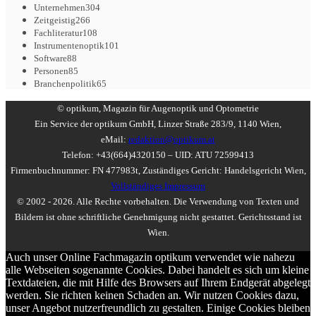
Unternehmen
304
Zeitgeistig
266
Fachliteratur
108
Instrumentenoptik
101
Software
88
Personen
85
Branchenpolitik
65
© optikum, Magazin für Augenoptik und Optometrie
Ein Service der optikum GmbH, Linzer Straße 283/9, 1140 Wien,
eMail:
redaktion@optikum.at
Telefon: +43(664)4320150 – UID: ATU 72599413
Firmenbuchnummer: FN 477983t, Zuständiges Gericht: Handelsgericht Wien,
Vollständiges Impressum
© 2002 - 2026. Alle Rechte vorbehalten. Die Verwendung von Texten und
Bildern ist ohne schriftliche Genehmigung nicht gestattet. Gerichtsstand ist
Wien.
Auch unser Online Fachmagazin optikum verwendet wie nahezu
alle Webseiten sogenannte Cookies. Dabei handelt es sich um kleine
Textdateien, die mit Hilfe des Browsers auf Ihrem Endgerät abgelegt
werden. Sie richten keinen Schaden an. Wir nutzen Cookies dazu,
unser Angebot nutzerfreundlich zu gestalten. Einige Cookies bleiben