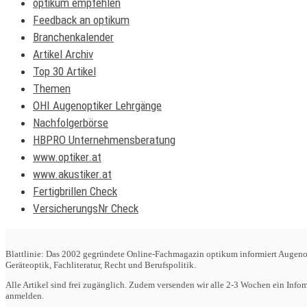
optikum empfehlen
Feedback an optikum
Branchenkalender
Artikel Archiv
Top 30 Artikel
Themen
OHI Augenoptiker Lehrgänge
Nachfolgerbörse
HBPRO Unternehmensberatung
www.optiker.at
www.akustiker.at
Fertigbrillen Check
VersicherungsNr Check
Blattlinie: Das 2002 gegründete Online-Fachmagazin optikum informiert Augenop
Geräteoptik, Fachliteratur, Recht und Berufspolitik.
Alle Artikel sind frei zugänglich. Zudem versenden wir alle 2-3 Wochen ein Inf
anmelden.