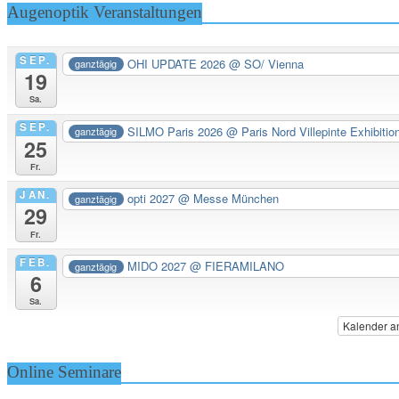
Augenoptik Veranstaltungen
SEP.
OHI UPDATE 2026
@ SO/ Vienna
ganztägig
19
Sa.
SEP.
SILMO Paris 2026
@ Paris Nord Villepinte Exhibitio
ganztägig
25
Fr.
JAN.
opti 2027
@ Messe München
ganztägig
29
Fr.
FEB.
MIDO 2027
@ FIERAMILANO
ganztägig
6
Sa.
Kalender a
Online Seminare