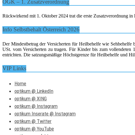
ÖGK – 1. Zusatzverordnung
Rückwirkend mit 1. Oktober 2024 trat die erste Zusatzverordnung in K
Info Selbstbehalt Österreich 2026
Der Mindestbetrag der Versicherten für Heilbehelfe wie Sehbehelfe 
USt. vom Versicherten zu tragen. Für Kinder bis zum vollendeten 15
entrichten. Die satzungsmäßige Höchstgrenze für Heilbehelfe und Hilf
VIP Links
Home
optikum @ LinkedIn
optikum @ XING
optikum @ Instagram
optikum Inserate @ Instagram
optikum @ Twitter
optikum @ YouTube