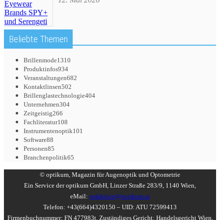
Beliebte Themen
Brillenmode
1310
Produktinfos
934
Veranstaltungen
682
Kontaktlinsen
502
Brillenglastechnologie
404
Unternehmen
304
Zeitgeistig
266
Fachliteratur
108
Instrumentenoptik
101
Software
88
Personen
85
Branchenpolitik
65
© optikum, Magazin für Augenoptik und Optometrie
Ein Service der optikum GmbH, Linzer Straße 283/9, 1140 Wien,
eMail:
redaktion@optikum.at
Telefon: +43(664)4320150 – UID: ATU 72599413
Firmenbuchnummer: FN 477983t, Zuständiges Gericht: Handelsgericht Wien,