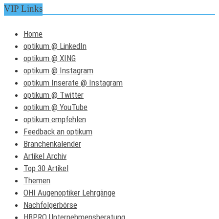
VIP Links
Home
optikum @ LinkedIn
optikum @ XING
optikum @ Instagram
optikum Inserate @ Instagram
optikum @ Twitter
optikum @ YouTube
optikum empfehlen
Feedback an optikum
Branchenkalender
Artikel Archiv
Top 30 Artikel
Themen
OHI Augenoptiker Lehrgänge
Nachfolgerbörse
HBPRO Unternehmensberatung