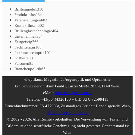
Brillenmode
1310
Produktinfos
934
Veranstaltungen
682
Kontaktlinsen
502
Brillenglastechnologie
404
Unternehmen
304
Zeitgeistig
266
Fachliteratur
108
Instrumentenoptik
101
Software
88
Personen
85
Branchenpolitik
65
© optikum, Magazin für Augenoptik und Optometrie
Ein Service der optikum GmbH, Linzer Straße 283/9, 1140 Wien,
eMail:
redaktion@optikum.at
Telefon: +43(664)4320150 – UID: ATU 72599413
Firmenbuchnummer: FN 477983t, Zuständiges Gericht: Handelsgericht Wien,
Vollständiges Impressum
© 2002 - 2026. Alle Rechte vorbehalten. Die Verwendung von Texten und
Bildern ist ohne schriftliche Genehmigung nicht gestattet. Gerichtsstand ist
Wien.