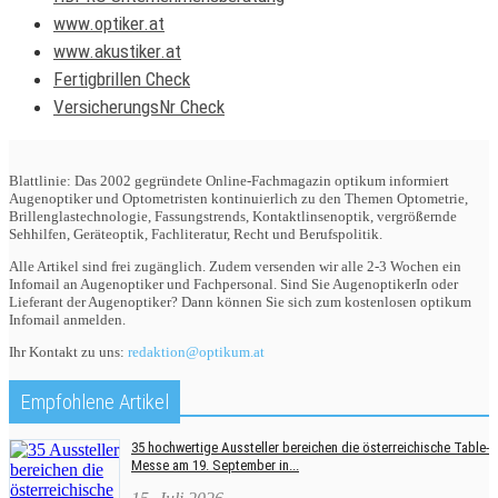
www.optiker.at
www.akustiker.at
Fertigbrillen Check
VersicherungsNr Check
Blattlinie: Das 2002 gegründete Online-Fachmagazin optikum informiert
Augenoptiker und Optometristen kontinuierlich zu den Themen Optometrie,
Brillenglastechnologie, Fassungstrends, Kontaktlinsenoptik, vergrößernde
Sehhilfen, Geräteoptik, Fachliteratur, Recht und Berufspolitik.
Alle Artikel sind frei zugänglich. Zudem versenden wir alle 2-3 Wochen ein
Infomail an Augenoptiker und Fachpersonal. Sind Sie AugenoptikerIn oder
Lieferant der Augenoptiker? Dann können Sie sich zum kostenlosen optikum
Infomail anmelden.
Ihr Kontakt zu uns:
redaktion@optikum.at
Empfohlene Artikel
35 hochwertige Aussteller bereichen die österreichische Table-
Messe am 19. September in...