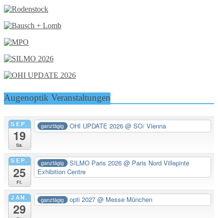
Augenoptik Veranstaltungen
SEP.
OHI UPDATE 2026
@ SO/ Vienna
ganztägig
19
Sa.
SEP.
SILMO Paris 2026
@ Paris Nord Villepinte
ganztägig
25
Exhibition Centre
Fr.
JAN.
opti 2027
@ Messe München
ganztägig
29