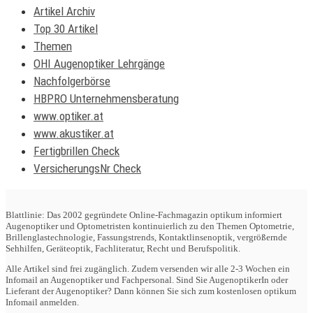
Artikel Archiv
Top 30 Artikel
Themen
OHI Augenoptiker Lehrgänge
Nachfolgerbörse
HBPRO Unternehmensberatung
www.optiker.at
www.akustiker.at
Fertigbrillen Check
VersicherungsNr Check
Blattlinie: Das 2002 gegründete Online-Fachmagazin optikum informiert
Augenoptiker und Optometristen kontinuierlich zu den Themen Optometrie,
Brillenglastechnologie, Fassungstrends, Kontaktlinsenoptik, vergrößernde
Sehhilfen, Geräteoptik, Fachliteratur, Recht und Berufspolitik.
Alle Artikel sind frei zugänglich. Zudem versenden wir alle 2-3 Wochen ein
Infomail an Augenoptiker und Fachpersonal. Sind Sie AugenoptikerIn oder
Lieferant der Augenoptiker? Dann können Sie sich zum kostenlosen optikum
Infomail anmelden.