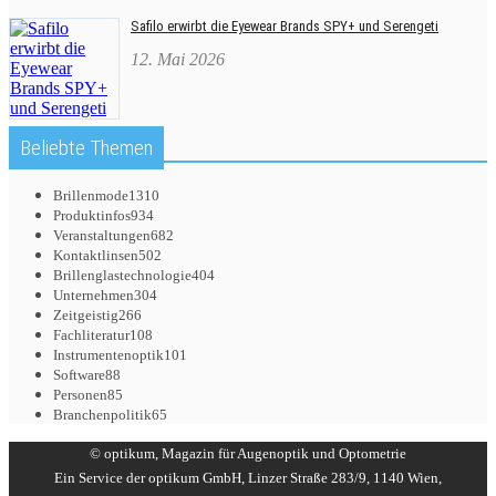
Safilo erwirbt die Eyewear Brands SPY+ und Serengeti
12. Mai 2026
Beliebte Themen
Brillenmode
1310
Produktinfos
934
Veranstaltungen
682
Kontaktlinsen
502
Brillenglastechnologie
404
Unternehmen
304
Zeitgeistig
266
Fachliteratur
108
Instrumentenoptik
101
Software
88
Personen
85
Branchenpolitik
65
© optikum, Magazin für Augenoptik und Optometrie
Ein Service der optikum GmbH, Linzer Straße 283/9, 1140 Wien,