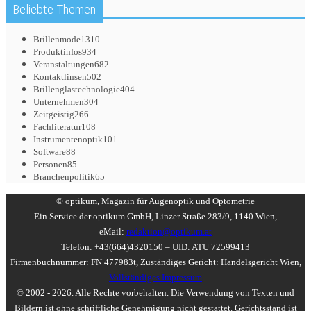
Beliebte Themen
Brillenmode
1310
Produktinfos
934
Veranstaltungen
682
Kontaktlinsen
502
Brillenglastechnologie
404
Unternehmen
304
Zeitgeistig
266
Fachliteratur
108
Instrumentenoptik
101
Software
88
Personen
85
Branchenpolitik
65
© optikum, Magazin für Augenoptik und Optometrie
Ein Service der optikum GmbH, Linzer Straße 283/9, 1140 Wien,
eMail:
redaktion@optikum.at
Telefon: +43(664)4320150 – UID: ATU 72599413
Firmenbuchnummer: FN 477983t, Zuständiges Gericht: Handelsgericht Wien,
Vollständiges Impressum
© 2002 - 2026. Alle Rechte vorbehalten. Die Verwendung von Texten und
Bildern ist ohne schriftliche Genehmigung nicht gestattet. Gerichtsstand ist