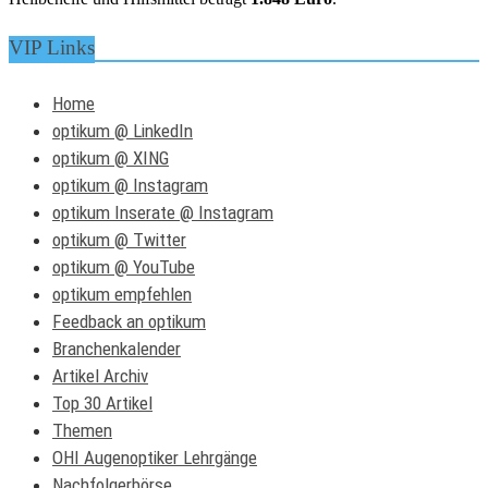
VIP Links
Home
optikum @ LinkedIn
optikum @ XING
optikum @ Instagram
optikum Inserate @ Instagram
optikum @ Twitter
optikum @ YouTube
optikum empfehlen
Feedback an optikum
Branchenkalender
Artikel Archiv
Top 30 Artikel
Themen
OHI Augenoptiker Lehrgänge
Nachfolgerbörse