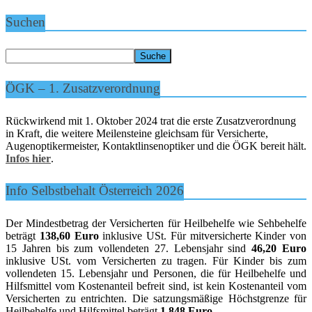
Suchen
ÖGK – 1. Zusatzverordnung
Rückwirkend mit 1. Oktober 2024 trat die erste Zusatzverordnung
in Kraft, die weitere Meilensteine gleichsam für Versicherte,
Augenoptikermeister, Kontaktlinsenoptiker und die ÖGK bereit hält.
Infos hier
.
Info Selbstbehalt Österreich 2026
Der Mindestbetrag der Versicherten für Heilbehelfe wie Sehbehelfe
beträgt
138,60 Euro
inklusive USt. Für mitversicherte Kinder von
15 Jahren bis zum vollendeten 27. Lebensjahr sind
46,20 Euro
inklusive USt. vom Versicherten zu tragen. Für Kinder bis zum
vollendeten 15. Lebensjahr und Personen, die für Heilbehelfe und
Hilfsmittel vom Kostenanteil befreit sind, ist kein Kostenanteil vom
Versicherten zu entrichten. Die satzungsmäßige Höchstgrenze für
Heilbehelfe und Hilfsmittel beträgt
1.848 Euro
.