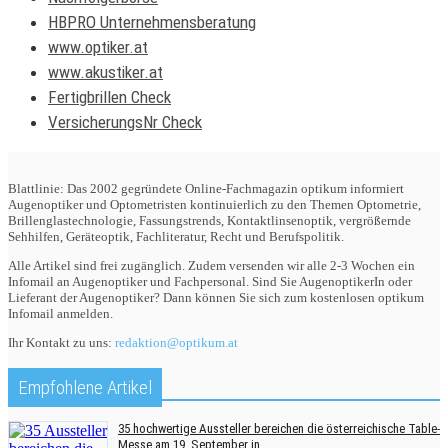
HBPRO Unternehmensberatung
www.optiker.at
www.akustiker.at
Fertigbrillen Check
VersicherungsNr Check
Blattlinie: Das 2002 gegründete Online-Fachmagazin optikum informiert
Augenoptiker und Optometristen kontinuierlich zu den Themen Optometrie,
Brillenglastechnologie, Fassungstrends, Kontaktlinsenoptik, vergrößernde
Sehhilfen, Geräteoptik, Fachliteratur, Recht und Berufspolitik.
Alle Artikel sind frei zugänglich. Zudem versenden wir alle 2-3 Wochen ein
Infomail an Augenoptiker und Fachpersonal. Sind Sie AugenoptikerIn oder
Lieferant der Augenoptiker? Dann können Sie sich zum kostenlosen optikum
Infomail anmelden.
Ihr Kontakt zu uns:
redaktion@optikum.at
Empfohlene Artikel
35 hochwertige Aussteller bereichen die österreichische Table-
Messe am 19. September in...