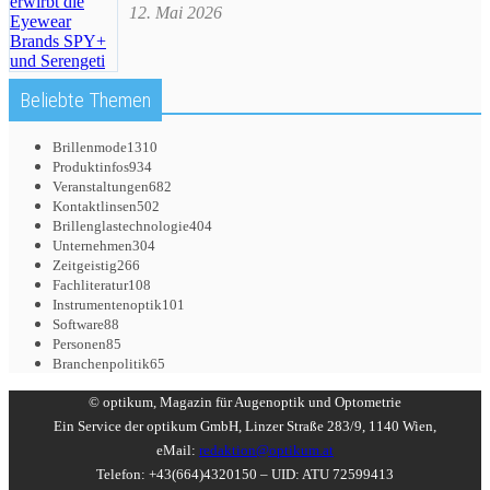
12. Mai 2026
Beliebte Themen
Brillenmode
1310
Produktinfos
934
Veranstaltungen
682
Kontaktlinsen
502
Brillenglastechnologie
404
Unternehmen
304
Zeitgeistig
266
Fachliteratur
108
Instrumentenoptik
101
Software
88
Personen
85
Branchenpolitik
65
© optikum, Magazin für Augenoptik und Optometrie
Ein Service der optikum GmbH, Linzer Straße 283/9, 1140 Wien,
eMail:
redaktion@optikum.at
Telefon: +43(664)4320150 – UID: ATU 72599413