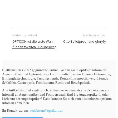
Vorheriger Artikel
Nächster Artikel
OPTICON ist die erste Wahl
Otto Bulletproof und gloryfy
für den zweiten Bildungsweg
Blattlinie: Das 2002 gegründete Online-Fachmagazin optikum informiert
Augenoptiker und Optometristen kontinuierlich zu den Themen Optometrie,
Brillenglastechnologie, Fassungstrends, Kontaktlinsenoptik, vergrößernde
Sehhilfen, Geräteoptik, Fachliteratur, Recht und Berufspolitik.
Alle Artikel sind frei zugänglich. Zudem versenden wir alle 2-3 Wochen ein
Infomail an Augenoptiker und Fachpersonal. Sind Sie AugenoptikerIn oder
Lieferant der Augenoptiker? Dann können Sie sich zum kostenlosen optikum
Infomail anmelden.
Ihr Kontakt zu uns:
redaktion@optikum.at