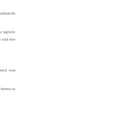
Sehbehelfe
e tägliche
 sind dies
anteil vom
cherten zu