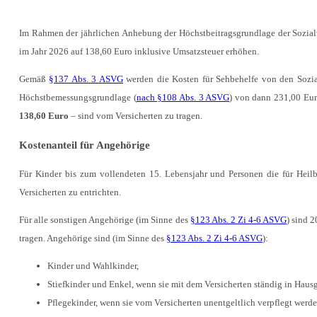
Im Rahmen der jährlichen Anhebung der Höchstbeitragsgrundlage der Sozialv
im Jahr 2026 auf 138,60 Euro inklusive Umsatzsteuer erhöhen.
Gemäß
§137 Abs. 3 ASVG
werden die Kosten für Sehbehelfe von den Sozia
Höchstbemessungsgrundlage (
nach §108 Abs. 3 ASVG
) von dann 231,00 Eur
138,60 Euro
– sind vom Versicherten zu tragen.
Kostenanteil für Angehörige
Für Kinder bis zum vollendeten 15. Lebensjahr und Personen die für Heilbe
Versicherten zu entrichten.
Für alle sonstigen Angehörige (im Sinne des
§123 Abs. 2 Zi 4-6 ASVG
) sind 
tragen. Angehörige sind (im Sinne des
§123 Abs. 2 Zi 4-6 ASVG
):
Kinder und Wahlkinder,
Stiefkinder und Enkel, wenn sie mit dem Versicherten ständig in Hau
Pflegekinder, wenn sie vom Versicherten unentgeltlich verpflegt werde