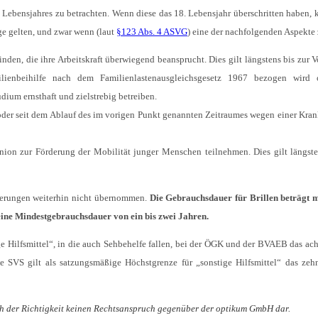
 Lebensjahres zu betrachten. Wenn diese das 18. Lebensjahr überschritten haben, 
e gelten, und zwar wenn (laut
§123 Abs. 4 ASVG
) eine der nachfolgenden Aspekte 
nden, die ihre Arbeitskraft überwiegend beansprucht. Dies gilt längstens bis zur 
lienbeihilfe nach dem Familienlastenausgleichsgesetz 1967 bezogen wird o
dium ernsthaft und zielstrebig betreiben.
oder seit dem Ablauf des im vorigen Punkt genannten Zeitraumes wegen einer Kran
on zur Förderung der Mobilität junger Menschen teilnehmen. Dies gilt längste
icherungen weiterhin nicht übernommen.
Die Gebrauchsdauer für Brillen beträgt 
eine Mindestgebrauchsdauer von ein bis zwei Jahren.
e Hilfsmittel“, in die auch Sehbehelfe fallen, bei der ÖGK und der BVAEB das ach
ie SVS gilt als satzungsmäßige Höchstgrenze für „sonstige Hilfsmittel“ das zeh
ich der Richtigkeit keinen Rechtsanspruch gegenüber der optikum GmbH dar.