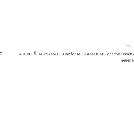
Nächs
 –
®
ACUVUE
OASYS MAX 1-Day for ASTIGMATISM: Torische Linsen 
neuen 