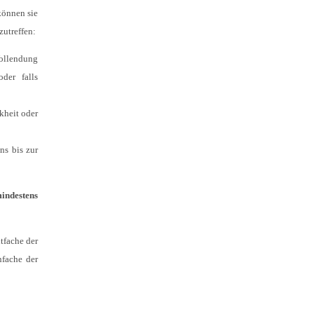
können sie
zutreffen:
Vollendung
der falls
kheit oder
ns bis zur
mindestens
tfache der
nfache der