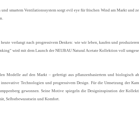
 und smartem Ventilationssystem sorgt evil eye für frischen Wind am Markt und ze
n.
on heute verlangt nach progressivem Denken: wie wir leben, kaufen und produzieren
nking“ wird mit dem Launch der NEUBAU Natural Acetate Kollektion voll umgeset
len Modelle auf den Markt – gefertigt aus pflanzenbasiertem und biologisch 
ien innovative Technologien und progressivem Design. Für die Umsetzung der Ka
umppenberg gewonnen. Seine Motive spiegeln die Designinspiration der Kollekt
tät, Selbstbewusstsein und Komfort.