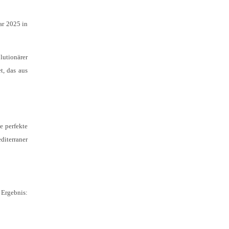
ar 2025 in
lutionärer
t, das aus
e perfekte
diterraner
 Ergebnis: