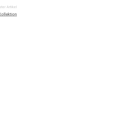
ter Artikel
ollektion