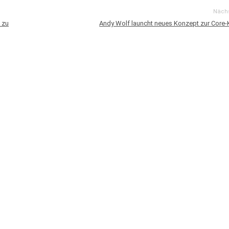
Nächs
 zu
Andy Wolf launcht neues Konzept zur Core-K