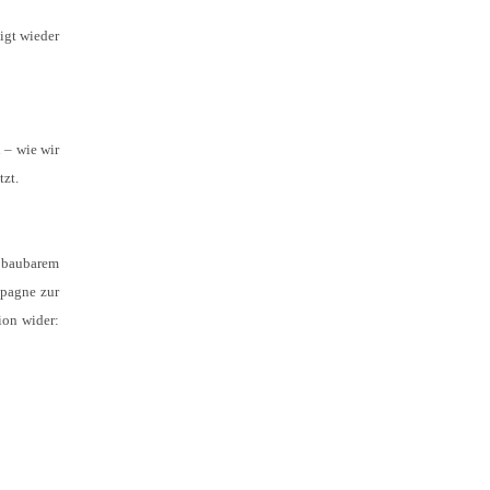
igt wieder
 – wie wir
zt.
abbaubarem
mpagne zur
ion wider: