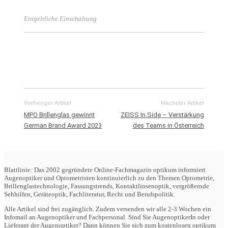
Entgeltliche Einschaltung
Vorheriger Artikel
Nächster Artikel
MPO Brillenglas gewinnt
ZEISS In.Side – Verstärkung
German Brand Award 2023
des Teams in Österreich
Blattlinie: Das 2002 gegründete Online-Fachmagazin optikum informiert
Augenoptiker und Optometristen kontinuierlich zu den Themen Optometrie,
Brillenglastechnologie, Fassungstrends, Kontaktlinsenoptik, vergrößernde
Sehhilfen, Geräteoptik, Fachliteratur, Recht und Berufspolitik.
Alle Artikel sind frei zugänglich. Zudem versenden wir alle 2-3 Wochen ein
Infomail an Augenoptiker und Fachpersonal. Sind Sie AugenoptikerIn oder
Lieferant der Augenoptiker? Dann können Sie sich zum kostenlosen optikum