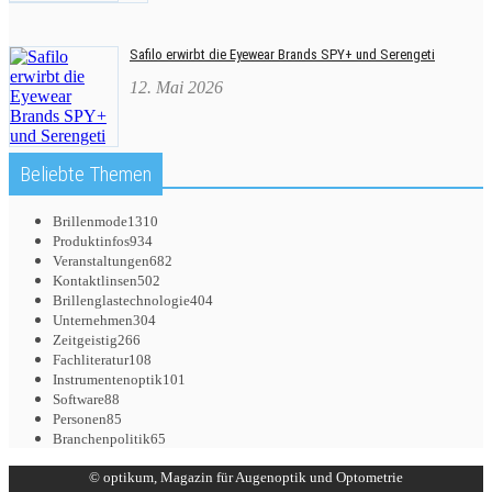
Safilo erwirbt die Eyewear Brands SPY+ und Serengeti
12. Mai 2026
Beliebte Themen
Brillenmode
1310
Produktinfos
934
Veranstaltungen
682
Kontaktlinsen
502
Brillenglastechnologie
404
Unternehmen
304
Zeitgeistig
266
Fachliteratur
108
Instrumentenoptik
101
Software
88
Personen
85
Branchenpolitik
65
© optikum, Magazin für Augenoptik und Optometrie