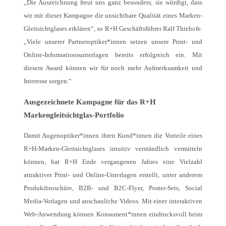
„Die Auszeichnung freut uns ganz besonders; sie würdigt, dass
wir mit dieser Kampagne die unsichtbare Qualität eines Marken-
Gleitsichtglases erklären“, so R+H Geschäftsführer Ralf Thiehofe.
„Viele unserer Partneroptiker*innen setzen unsere Print- und
Online-Informationsunterlagen bereits erfolgreich ein. Mit
diesem Award können wir für noch mehr Aufmerksamkeit und
Interesse sorgen.“
Ausgezeichnete Kampagne für das R+H
Markengleitsichtglas-Portfolio
Damit Augenoptiker*innen ihren Kund*innen die Vorteile eines
R+H-Marken-Gleitsichtglases intuitiv verständlich vermitteln
können, hat R+H Ende vergangenen Jahres eine Vielzahl
attraktiver Print- und Online-Unterlagen erstellt, unter anderem
Produktbroschüre, B2B- und B2C-Flyer, Poster-Sets, Social
Media-Vorlagen und anschauliche Videos. Mit einer interaktiven
Web-Anwendung können Konsument*innen eindrucksvoll beim