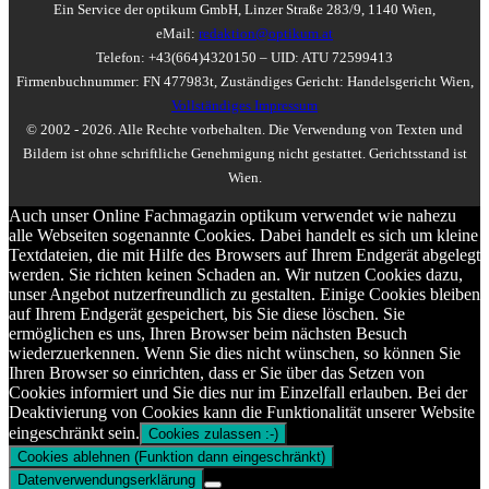
Ein Service der optikum GmbH, Linzer Straße 283/9, 1140 Wien,
eMail:
redaktion@optikum.at
Telefon: +43(664)4320150 – UID: ATU 72599413
Firmenbuchnummer: FN 477983t, Zuständiges Gericht: Handelsgericht Wien,
Vollständiges Impressum
© 2002 - 2026. Alle Rechte vorbehalten. Die Verwendung von Texten und
Bildern ist ohne schriftliche Genehmigung nicht gestattet. Gerichtsstand ist
Wien.
Auch unser Online Fachmagazin optikum verwendet wie nahezu
alle Webseiten sogenannte Cookies. Dabei handelt es sich um kleine
Textdateien, die mit Hilfe des Browsers auf Ihrem Endgerät abgelegt
werden. Sie richten keinen Schaden an. Wir nutzen Cookies dazu,
unser Angebot nutzerfreundlich zu gestalten. Einige Cookies bleiben
auf Ihrem Endgerät gespeichert, bis Sie diese löschen. Sie
ermöglichen es uns, Ihren Browser beim nächsten Besuch
wiederzuerkennen. Wenn Sie dies nicht wünschen, so können Sie
Ihren Browser so einrichten, dass er Sie über das Setzen von
Cookies informiert und Sie dies nur im Einzelfall erlauben. Bei der
Deaktivierung von Cookies kann die Funktionalität unserer Website
eingeschränkt sein.
Cookies zulassen :-)
Cookies ablehnen (Funktion dann eingeschränkt)
Datenverwendungserklärung