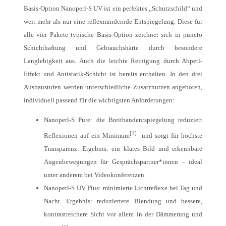
Basis-Option Nanoperl-S UV ist ein perfektes „Schutzschild“ und
weit mehr als nur eine reflexmindernde Entspiegelung. Diese für
alle vier Pakete typische Basis-Option zeichnet sich in puncto
Schichthaftung und Gebrauchshärte durch besondere
Langlebigkeit aus. Auch die leichte Reinigung durch Abperl-
Effekt und Antistatik-Schicht ist bereits enthalten. In den drei
Ausbaustufen werden unterschiedliche Zusatznutzen angeboten,
individuell passend für die wichtigsten Anforderungen:
Nanoperl-S Pure: die Breitbandentspiegelung reduziert
[1]
Reflexionen auf ein Minimum
und sorgt für höchste
Transparenz. Ergebnis: ein klares Bild und erkennbare
Augenbewegungen für Gesprächspartner*innen – ideal
unter anderem bei Videokonferenzen.
Nanoperl-S UV Plus: minimierte Lichtreflexe bei Tag und
Nacht. Ergebnis: reduziertere Blendung und bessere,
kontrastreichere Sicht vor allem in der Dämmerung und