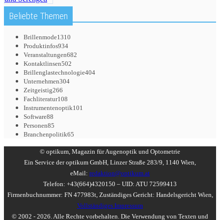
Beliebte Themen
Brillenmode
1310
Produktinfos
934
Veranstaltungen
682
Kontaktlinsen
502
Brillenglastechnologie
404
Unternehmen
304
Zeitgeistig
266
Fachliteratur
108
Instrumentenoptik
101
Software
88
Personen
85
Branchenpolitik
65
© optikum, Magazin für Augenoptik und Optometrie
Ein Service der optikum GmbH, Linzer Straße 283/9, 1140 Wien,
eMail:
redaktion@optikum.at
Telefon: +43(664)4320150 – UID: ATU 72599413
Firmenbuchnummer: FN 477983t, Zuständiges Gericht: Handelsgericht Wien,
Vollständiges Impressum
© 2002 - 2026. Alle Rechte vorbehalten. Die Verwendung von Texten und