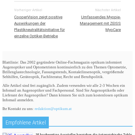
Vorheriger Artikel
Nächster Artikel
CooperVision zeigt positive
Umfassendes Myopie-
Auswirkungen der
Management mit ZEISS
Plastikneutralitätsinitiative für
MyoCare
einzelne Optiker-Betriebe
Blattlinie: Das 2002 gegründete Online-Fachmagazin optikum informiert
Augenoptiker und Optometristen kontinuierlich zu den Themen Optometrie,
Brillenglastechnologie, Fassungstrends, Kontaktlinsenoptik, vergrößernde
Sehhilfen, Geräteoptik, Fachliteratur, Recht und Berufspolitik.
Alle Artikel sind frei zugänglich. Zudem versenden wir alle 2-3 Wochen ein
Infomail an Augenoptiker und Fachpersonal. Sind Sie AugenoptikerIn oder
Lieferant der Augenoptiker? Dann können Sie sich zum kostenlosen optikum
Infomail anmelden.
Ihr Kontakt zu uns:
redaktion@optikum.at
Empfohlene Artikel
35 hochwertige Aussteller bereichen die österreichische Table-