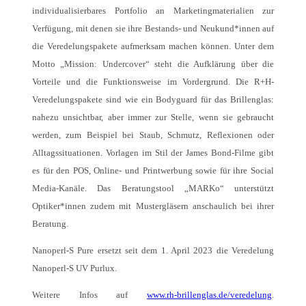
individualisierbares Portfolio an Marketingmaterialien zur
Verfügung, mit denen sie ihre Bestands- und Neukund*innen auf
die Veredelungspakete aufmerksam machen können. Unter dem
Motto „Mission: Undercover“ steht die Aufklärung über die
Vorteile und die Funktionsweise im Vordergrund. Die R+H-
Veredelungspakete sind wie ein Bodyguard für das Brillenglas:
nahezu unsichtbar, aber immer zur Stelle, wenn sie gebraucht
werden, zum Beispiel bei Staub, Schmutz, Reflexionen oder
Alltagssituationen. Vorlagen im Stil der James Bond-Filme gibt
es für den POS, Online- und Printwerbung sowie für ihre Social
Media-Kanäle. Das Beratungstool „MARKo“ unterstützt
Optiker*innen zudem mit Mustergläsern anschaulich bei ihrer
Beratung.
Nanoperl-S Pure ersetzt seit dem 1. April 2023 die Veredelung
Nanoperl-S UV Purlux.
Weitere Infos auf
www.rh-brillenglas.de/veredelung
.