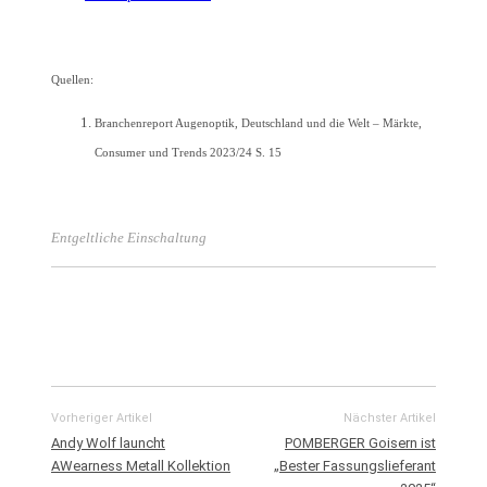
Quellen:
Branchenreport Augenoptik, Deutschland und die Welt – Märkte,
Consumer und Trends 2023/24 S. 15
Entgeltliche Einschaltung
Vorheriger Artikel
Nächster Artikel
Andy Wolf launcht
POMBERGER Goisern ist
AWearness Metall Kollektion
„Bester Fassungslieferant