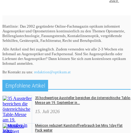
2025“
Blattlinie: Das 2002 gegründete Online-Fachmagazin optikum informiert
Augenoptiker und Optometristen kontinuierlich zu den Themen Optometrie,
Brillenglastechnologie, Fassungstrends, Kontaktlinsenoptik, vergrößernde
Sehhilfen, Geräteoptik, Fachliteratur, Recht und Berufspolitik.
Alle Artikel sind frei zugänglich. Zudem versenden wir alle 2-3 Wochen ein
Infomail an Augenoptiker und Fachpersonal. Sind Sie AugenoptikerIn oder
Lieferant der Augenoptiker? Dann können Sie sich zum kostenlosen optikum
Infomail anmelden.
Ihr Kontakt zu uns:
redaktion@optikum.at
Empfohlene Artikel
35 hochwertige Aussteller bereichen die österreichische Table-
Messe am 19. September in...
15. Juli 2026
Menicon reduziert Kunststoffverbrauch bei Miru 1day Flat
Pack weiter