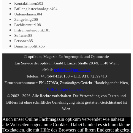
Kontaktlinsen
502
Brillenglastechnologie
404
Unternehmen
304
Zeitgeistig
266
Fachliteratur
108
Instrumentenoptik
101
Software
88
Personen
85
Branchenpolitik
65
© optikum, Magazin für Augenoptik und Optometrie
Ein Service der optikum GmbH, Linzer Straße 283/9, 1140 Wien,
eMail:
redaktion@optikum.at
Telefon: +43(664)4320150 – UID: ATU 72599413
Firmenbuchnummer: FN 477983t, Zuständiges Gericht: Handelsgericht Wien,
Vollständiges Impressum
© 2002 - 2026. Alle Rechte vorbehalten. Die Verwendung von Texten und
Bildern ist ohne schriftliche Genehmigung nicht gestattet. Gerichtsstand ist
Wien.
Auch unser Online Fachmagazin optikum verwendet wie nahezu
alle Webseiten sogenannte Cookies. Dabei handelt es sich um kleine
Textdateien, die mit Hilfe des Browsers auf Ihrem Endgerät abgelegt