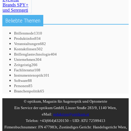
Beliebte Themen
Brillenmode
1310
Produktinfos
934
Veranstaltungen
682
Kontaktlinsen
502
Brillenglastechnologie
404
Unternehmen
304
Zeitgeistig
266
Fachliteratur
108
Instrumentenoptik
101
Software
88
Personen
85
Branchenpolitik
65
© optikum, Magazin für Augenoptik und Optometrie
Ein Service der optikum GmbH, Linzer Straße 283/9, 1140 Wien,
eMail:
redaktion@optikum.at
Telefon: +43(664)4320150 – UID: ATU 72599413
Firmenbuchnummer: FN 477983t, Zuständiges Gericht: Handelsgericht Wien,