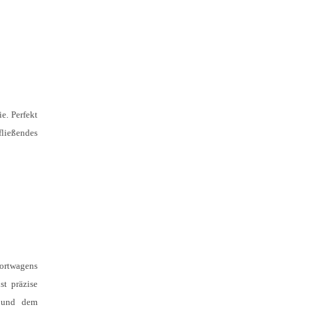
e. Perfekt
fließendes
portwagens
st präzise
l und dem