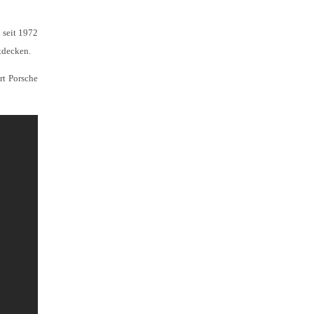
 seit 1972
tdecken.
rt Porsche