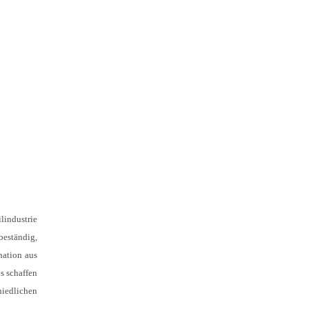
lindustrie
beständig,
nation aus
s schaffen
hiedlichen