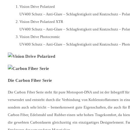
Vision Drive Polarized
UV400 Schutz – Anti-Glare – Schlagfestigkeit und Kratzschutz – Polar
Vision Drive Polarized XTR
UV400 Schutz – Anti-Glare – Schlagfestigkeit und Kratzschutz – Polari
Vision Drive Photocromic
UV400 Schutz – Anti-Glare – Schlagfestigkeit und Kratzschutz – Pho
Die Carbon Fiber Serie
Die Carbon Fiber Serie steht für pure Motosport-DNA und ist der Inbegriff f
verwendet und entsteht durch die Verbindung von Kohlenstoffatomen in einer
sondern auch sehr leicht – bemerkenswert gute Eigenschaften, die auch für B
Carbon Fiber, Edelstrahl und Rubber einen sehr hohen Tragekomfort, da hierau
die gewebten Carbonfasern gleichzeitig ein einzigartiges Designelement. F
Strukturen der verwendeten Materialien.