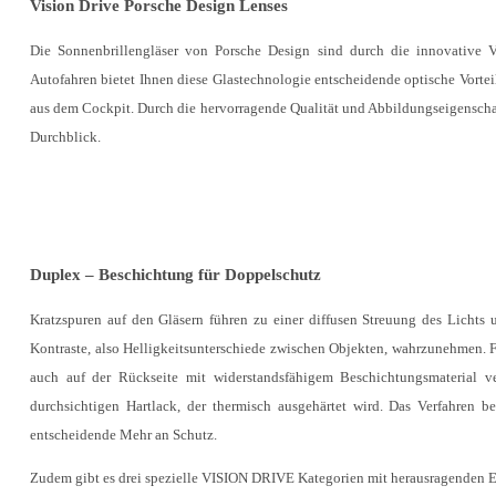
Vision Drive Porsche Design Lenses
Die Sonnenbrillengläser von Porsche Design sind durch die innovative V
Autofahren bietet Ihnen diese Glastechnologie entscheidende optische Vorteile
aus dem Cockpit. Durch die hervorragende Qualität und Abbildungseigenschaft
Durchblick.
Duplex – Beschichtung für Doppelschutz
Kratzspuren auf den Gläsern führen zu einer diffusen Streuung des Lichts 
Kontraste, also Helligkeitsunterschiede zwischen Objekten, wahrzunehmen. Fü
auch auf der Rückseite mit widerstandsfähigem Beschichtungsmaterial v
durchsichtigen Hartlack, der thermisch ausgehärtet wird. Das Verfahren b
entscheidende Mehr an Schutz.
Zudem gibt es drei spezielle VISION DRIVE Kategorien mit herausragenden E