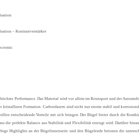
isation
sation – Kontrastverstärker
tocromic
ür höchste Performance. Das Material wird vor allem im Rennsport und der Automobi
 kristallinen Formation. Carbonfasern sind nicht nur enorm stabil und korrosions
rillen entscheidende Vorteile mit sich bringen. Der Bügel bietet durch die Kombi
s die perfekte Balance aus Stabilität und Flexibilität erzeugt wird. Darüber hinau
arbige Highlights an der Bügelinnenseite und den Bügelende betonen die untersc