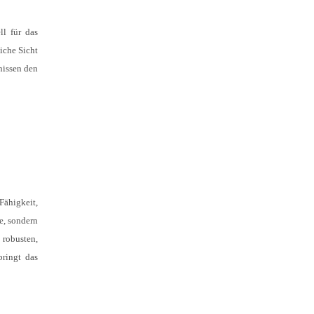
ll für das
iche Sicht
nissen den
Fähigkeit,
e, sondern
robusten,
bringt das