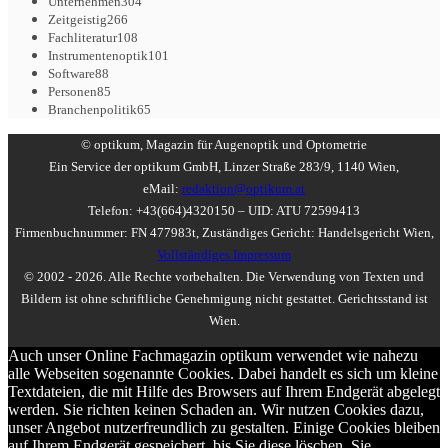
Unternehmen
304
Zeitgeistig
266
Fachliteratur
108
Instrumentenoptik
101
Software
88
Personen
85
Branchenpolitik
65
© optikum, Magazin für Augenoptik und Optometrie
Ein Service der optikum GmbH, Linzer Straße 283/9, 1140 Wien,
eMail:
redaktion@optikum.at
Telefon: +43(664)4320150 – UID: ATU 72599413
Firmenbuchnummer: FN 477983t, Zuständiges Gericht: Handelsgericht Wien,
Vollständiges Impressum
© 2002 - 2026. Alle Rechte vorbehalten. Die Verwendung von Texten und
Bildern ist ohne schriftliche Genehmigung nicht gestattet. Gerichtsstand ist
Wien.
Auch unser Online Fachmagazin optikum verwendet wie nahezu
alle Webseiten sogenannte Cookies. Dabei handelt es sich um kleine
Textdateien, die mit Hilfe des Browsers auf Ihrem Endgerät abgelegt
werden. Sie richten keinen Schaden an. Wir nutzen Cookies dazu,
unser Angebot nutzerfreundlich zu gestalten. Einige Cookies bleiben
auf Ihrem Endgerät gespeichert, bis Sie diese löschen. Sie