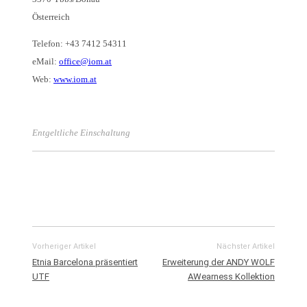
Österreich
Telefon: +43 7412 54311
eMail:
office@iom.at
Web:
www.iom.at
Entgeltliche Einschaltung
Vorheriger Artikel
Nächster Artikel
Etnia Barcelona präsentiert
Erweiterung der ANDY WOLF
UTF
AWearness Kollektion