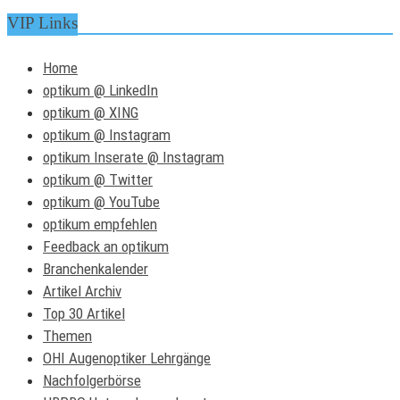
VIP Links
Home
optikum @ LinkedIn
optikum @ XING
optikum @ Instagram
optikum Inserate @ Instagram
optikum @ Twitter
optikum @ YouTube
optikum empfehlen
Feedback an optikum
Branchenkalender
Artikel Archiv
Top 30 Artikel
Themen
OHI Augenoptiker Lehrgänge
Nachfolgerbörse