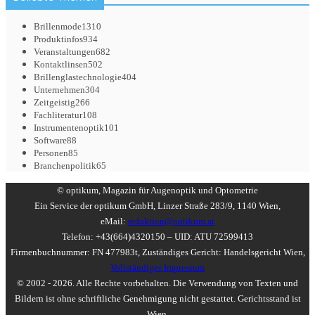
Brillenmode
1310
Produktinfos
934
Veranstaltungen
682
Kontaktlinsen
502
Brillenglastechnologie
404
Unternehmen
304
Zeitgeistig
266
Fachliteratur
108
Instrumentenoptik
101
Software
88
Personen
85
Branchenpolitik
65
© optikum, Magazin für Augenoptik und Optometrie
Ein Service der optikum GmbH, Linzer Straße 283/9, 1140 Wien,
eMail:
redaktion@optikum.at
Telefon: +43(664)4320150 – UID: ATU 72599413
Firmenbuchnummer: FN 477983t, Zuständiges Gericht: Handelsgericht Wien,
Vollständiges Impressum
© 2002 - 2026. Alle Rechte vorbehalten. Die Verwendung von Texten und
Bildern ist ohne schriftliche Genehmigung nicht gestattet. Gerichtsstand ist
Wien.