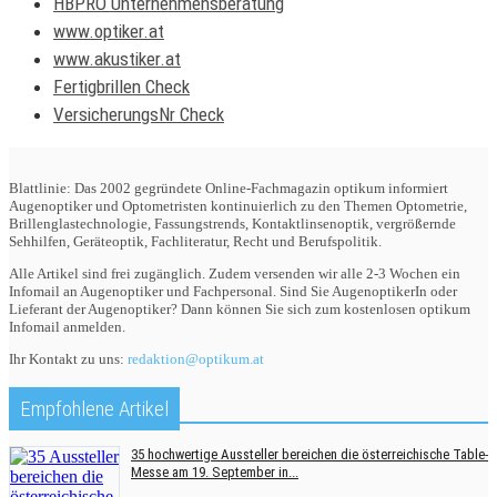
HBPRO Unternehmensberatung
www.optiker.at
www.akustiker.at
Fertigbrillen Check
VersicherungsNr Check
Blattlinie: Das 2002 gegründete Online-Fachmagazin optikum informiert
Augenoptiker und Optometristen kontinuierlich zu den Themen Optometrie,
Brillenglastechnologie, Fassungstrends, Kontaktlinsenoptik, vergrößernde
Sehhilfen, Geräteoptik, Fachliteratur, Recht und Berufspolitik.
Alle Artikel sind frei zugänglich. Zudem versenden wir alle 2-3 Wochen ein
Infomail an Augenoptiker und Fachpersonal. Sind Sie AugenoptikerIn oder
Lieferant der Augenoptiker? Dann können Sie sich zum kostenlosen optikum
Infomail anmelden.
Ihr Kontakt zu uns:
redaktion@optikum.at
Empfohlene Artikel
35 hochwertige Aussteller bereichen die österreichische Table-
Messe am 19. September in...