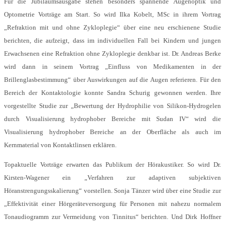
Für die Jubiläumsausgabe stehen besonders spannende Augenoptik und
Optometrie Vorträge am Start. So wird Ilka Kobelt, MSc in ihrem Vortrag
„Refraktion mit und ohne Zykloplegie“ über eine neu erschienene Studie
berichten, die aufzeigt, dass im individuellen Fall bei Kindern und jungen
Erwachsenen eine Refraktion ohne Zykloplegie denkbar ist. Dr. Andreas Berke
wird dann in seinem Vortrag „Einfluss von Medikamenten in der
Brillenglasbestimmung“ über Auswirkungen auf die Augen referieren. Für den
Bereich der Kontaktologie konnte Sandra Schurig gewonnen werden. Ihre
vorgestellte Studie zur „Bewertung der Hydrophilie von Silikon-Hydrogelen
durch Visualisierung hydrophober Bereiche mit Sudan IV“ wird die
Visualisierung hydrophober Bereiche an der Oberfläche als auch im
Kernmaterial von Kontaktlinsen erklären.
Topaktuelle Vorträge erwarten das Publikum der Hörakustiker. So wird Dr.
Kirsten-Wagener ein „Verfahren zur adaptiven subjektiven
Höranstrengungsskalierung“ vorstellen. Sonja Tänzer wird über eine Studie zur
„Effektivität einer Hörgeräteversorgung für Personen mit nahezu normalem
Tonaudiogramm zur Vermeidung von Tinnitus“ berichten. Und Dirk Hoffner