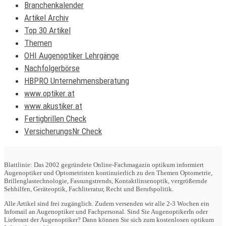
Branchenkalender
Artikel Archiv
Top 30 Artikel
Themen
OHI Augenoptiker Lehrgänge
Nachfolgerbörse
HBPRO Unternehmensberatung
www.optiker.at
www.akustiker.at
Fertigbrillen Check
VersicherungsNr Check
Blattlinie: Das 2002 gegründete Online-Fachmagazin optikum informiert
Augenoptiker und Optometristen kontinuierlich zu den Themen Optometrie,
Brillenglastechnologie, Fassungstrends, Kontaktlinsenoptik, vergrößernde
Sehhilfen, Geräteoptik, Fachliteratur, Recht und Berufspolitik.
Alle Artikel sind frei zugänglich. Zudem versenden wir alle 2-3 Wochen ein
Infomail an Augenoptiker und Fachpersonal. Sind Sie AugenoptikerIn oder
Lieferant der Augenoptiker? Dann können Sie sich zum kostenlosen optikum