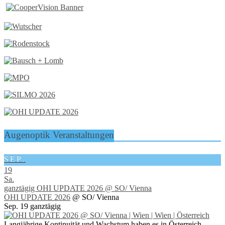
Augenoptik Veranstaltungen
SEP.
19
Sa.
ganztägig
OHI UPDATE 2026
@ SO/ Vienna
OHI UPDATE 2026
@ SO/ Vienna
Sep. 19
ganztägig
Langjährige Kontinuität und Wachstum haben es in Österreich