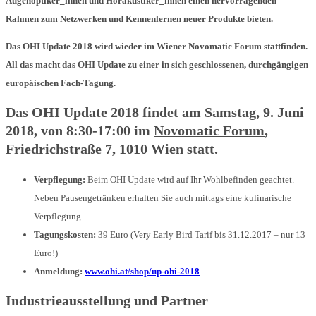
Augenoptiker_innen und Hörakustiker_innen einen hervorragenden
Rahmen zum Netzwerken und Kennenlernen neuer Produkte bieten.
Das OHI Update 2018 wird wieder im Wiener Novomatic Forum stattfinden.
All das macht das OHI Update zu einer in sich geschlossenen, durchgängigen
europäischen Fach-Tagung.
Das OHI Update 2018 findet am Samstag, 9. Juni
2018, von 8:30-17:00 im
Novomatic Forum
,
Friedrichstraße 7, 1010 Wien statt.
Verpflegung:
Beim OHI Update wird auf Ihr Wohlbefinden geachtet.
Neben Pausengetränken erhalten Sie auch mittags eine kulinarische
Verpflegung.
Tagungskosten:
39 Euro (Very Early Bird Tarif bis 31.12.2017 – nur 13
Euro!)
Anmeldung:
www.ohi.at/shop/up-ohi-2018
Industrieausstellung und Partner