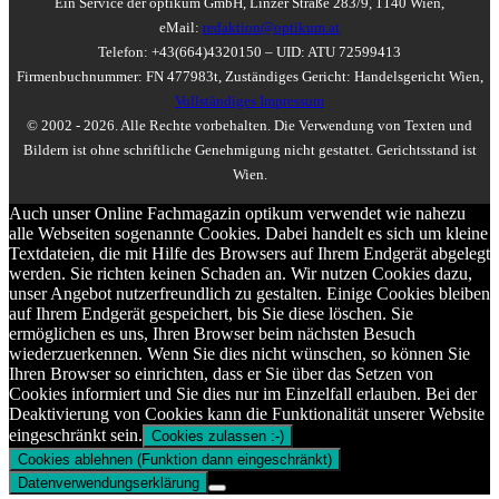
Ein Service der optikum GmbH, Linzer Straße 283/9, 1140 Wien,
eMail:
redaktion@optikum.at
Telefon: +43(664)4320150 – UID: ATU 72599413
Firmenbuchnummer: FN 477983t, Zuständiges Gericht: Handelsgericht Wien,
Vollständiges Impressum
© 2002 - 2026. Alle Rechte vorbehalten. Die Verwendung von Texten und
Bildern ist ohne schriftliche Genehmigung nicht gestattet. Gerichtsstand ist
Wien.
Auch unser Online Fachmagazin optikum verwendet wie nahezu
alle Webseiten sogenannte Cookies. Dabei handelt es sich um kleine
Textdateien, die mit Hilfe des Browsers auf Ihrem Endgerät abgelegt
werden. Sie richten keinen Schaden an. Wir nutzen Cookies dazu,
unser Angebot nutzerfreundlich zu gestalten. Einige Cookies bleiben
auf Ihrem Endgerät gespeichert, bis Sie diese löschen. Sie
ermöglichen es uns, Ihren Browser beim nächsten Besuch
wiederzuerkennen. Wenn Sie dies nicht wünschen, so können Sie
Ihren Browser so einrichten, dass er Sie über das Setzen von
Cookies informiert und Sie dies nur im Einzelfall erlauben. Bei der
Deaktivierung von Cookies kann die Funktionalität unserer Website
eingeschränkt sein.
Cookies zulassen :-)
Cookies ablehnen (Funktion dann eingeschränkt)
Datenverwendungserklärung