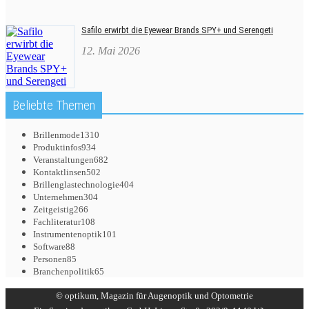
Safilo erwirbt die Eyewear Brands SPY+ und Serengeti
12. Mai 2026
Beliebte Themen
Brillenmode
1310
Produktinfos
934
Veranstaltungen
682
Kontaktlinsen
502
Brillenglastechnologie
404
Unternehmen
304
Zeitgeistig
266
Fachliteratur
108
Instrumentenoptik
101
Software
88
Personen
85
Branchenpolitik
65
© optikum, Magazin für Augenoptik und Optometrie