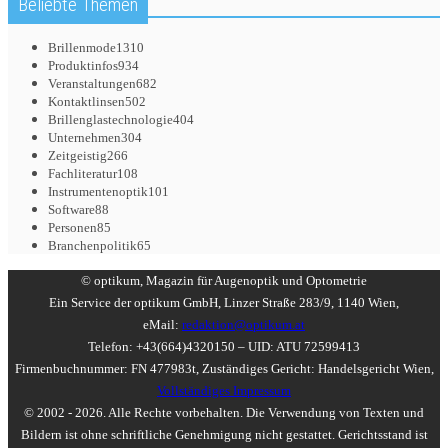
Beliebte Themen
Brillenmode
1310
Produktinfos
934
Veranstaltungen
682
Kontaktlinsen
502
Brillenglastechnologie
404
Unternehmen
304
Zeitgeistig
266
Fachliteratur
108
Instrumentenoptik
101
Software
88
Personen
85
Branchenpolitik
65
© optikum, Magazin für Augenoptik und Optometrie
Ein Service der optikum GmbH, Linzer Straße 283/9, 1140 Wien,
eMail:
redaktion@optikum.at
Telefon: +43(664)4320150 – UID: ATU 72599413
Firmenbuchnummer: FN 477983t, Zuständiges Gericht: Handelsgericht Wien,
Vollständiges Impressum
© 2002 - 2026. Alle Rechte vorbehalten. Die Verwendung von Texten und
Bildern ist ohne schriftliche Genehmigung nicht gestattet. Gerichtsstand ist