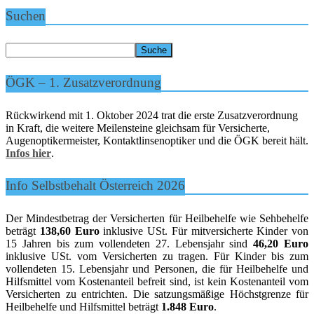
Suchen
ÖGK – 1. Zusatzverordnung
Rückwirkend mit 1. Oktober 2024 trat die erste Zusatzverordnung
in Kraft, die weitere Meilensteine gleichsam für Versicherte,
Augenoptikermeister, Kontaktlinsenoptiker und die ÖGK bereit hält.
Infos hier
.
Info Selbstbehalt Österreich 2026
Der Mindestbetrag der Versicherten für Heilbehelfe wie Sehbehelfe
beträgt
138,60 Euro
inklusive USt. Für mitversicherte Kinder von
15 Jahren bis zum vollendeten 27. Lebensjahr sind
46,20 Euro
inklusive USt. vom Versicherten zu tragen. Für Kinder bis zum
vollendeten 15. Lebensjahr und Personen, die für Heilbehelfe und
Hilfsmittel vom Kostenanteil befreit sind, ist kein Kostenanteil vom
Versicherten zu entrichten. Die satzungsmäßige Höchstgrenze für
Heilbehelfe und Hilfsmittel beträgt
1.848 Euro
.