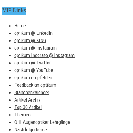
VIP Links
Home
optikum @ LinkedIn
optikum @ XING
optikum @ Instagram
optikum Inserate @ Instagram
optikum @ Twitter
optikum @ YouTube
optikum empfehlen
Feedback an optikum
Branchenkalender
Artikel Archiv
Top 30 Artikel
Themen
OHI Augenoptiker Lehrgänge
Nachfolgerbörse