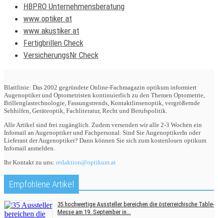
HBPRO Unternehmensberatung
www.optiker.at
www.akustiker.at
Fertigbrillen Check
VersicherungsNr Check
Blattlinie: Das 2002 gegründete Online-Fachmagazin optikum informiert
Augenoptiker und Optometristen kontinuierlich zu den Themen Optometrie,
Brillenglastechnologie, Fassungstrends, Kontaktlinsenoptik, vergrößernde
Sehhilfen, Geräteoptik, Fachliteratur, Recht und Berufspolitik.
Alle Artikel sind frei zugänglich. Zudem versenden wir alle 2-3 Wochen ein
Infomail an Augenoptiker und Fachpersonal. Sind Sie AugenoptikerIn oder
Lieferant der Augenoptiker? Dann können Sie sich zum kostenlosen optikum
Infomail anmelden.
Ihr Kontakt zu uns:
redaktion@optikum.at
Empfohlene Artikel
35 hochwertige Aussteller bereichen die österreichische Table-
Messe am 19. September in...