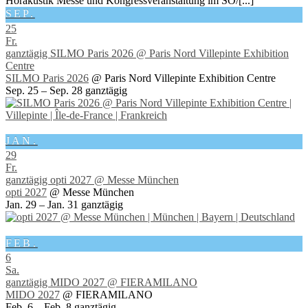
Hörakustik Messe und Kongressveranstaltung im SO/[...]
SEP.
25
Fr.
ganztägig
SILMO Paris 2026
@ Paris Nord Villepinte Exhibition
Centre
SILMO Paris 2026
@ Paris Nord Villepinte Exhibition Centre
Sep. 25 – Sep. 28
ganztägig
JAN.
29
Fr.
ganztägig
opti 2027
@ Messe München
opti 2027
@ Messe München
Jan. 29 – Jan. 31
ganztägig
FEB.
6
Sa.
ganztägig
MIDO 2027
@ FIERAMILANO
MIDO 2027
@ FIERAMILANO
Feb. 6 – Feb. 8
ganztägig