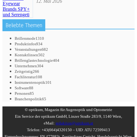
12. Mai 2026
Beliebte Themen
Brillenmode
1310
Produktinfos
934
Veranstaltungen
682
Kontaktlinsen
502
Brillenglastechnologie
404
Unternehmen
304
Zeitgeistig
266
Fachliteratur
108
Instrumentenoptik
101
Software
88
Personen
85
Branchenpolitik
65
© optikum, Magazin für Augenoptik und Optometrie
Ein Service der optikum GmbH, Linzer Straße 283/9, 1140 Wien,
eMail:
redaktion@optikum.at
Telefon: +43(664)4320150 – UID: ATU 72599413
Firmenbuchnummer: FN 477983t, Zuständiges Gericht: Handelsgericht Wien,