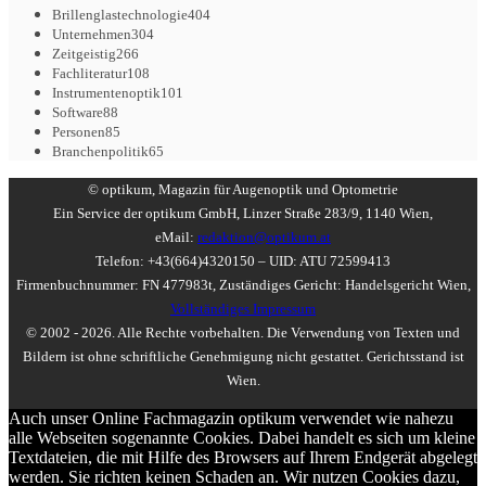
Brillenglastechnologie
404
Unternehmen
304
Zeitgeistig
266
Fachliteratur
108
Instrumentenoptik
101
Software
88
Personen
85
Branchenpolitik
65
© optikum, Magazin für Augenoptik und Optometrie
Ein Service der optikum GmbH, Linzer Straße 283/9, 1140 Wien,
eMail:
redaktion@optikum.at
Telefon: +43(664)4320150 – UID: ATU 72599413
Firmenbuchnummer: FN 477983t, Zuständiges Gericht: Handelsgericht Wien,
Vollständiges Impressum
© 2002 - 2026. Alle Rechte vorbehalten. Die Verwendung von Texten und
Bildern ist ohne schriftliche Genehmigung nicht gestattet. Gerichtsstand ist
Wien.
Auch unser Online Fachmagazin optikum verwendet wie nahezu
alle Webseiten sogenannte Cookies. Dabei handelt es sich um kleine
Textdateien, die mit Hilfe des Browsers auf Ihrem Endgerät abgelegt
werden. Sie richten keinen Schaden an. Wir nutzen Cookies dazu,