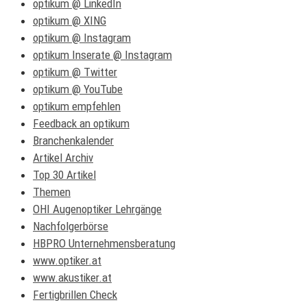
optikum @ LinkedIn
optikum @ XING
optikum @ Instagram
optikum Inserate @ Instagram
optikum @ Twitter
optikum @ YouTube
optikum empfehlen
Feedback an optikum
Branchenkalender
Artikel Archiv
Top 30 Artikel
Themen
OHI Augenoptiker Lehrgänge
Nachfolgerbörse
HBPRO Unternehmensberatung
www.optiker.at
www.akustiker.at
Fertigbrillen Check