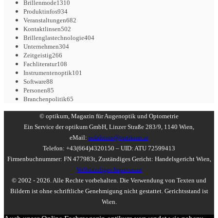
Brillenmode
1310
Produktinfos
934
Veranstaltungen
682
Kontaktlinsen
502
Brillenglastechnologie
404
Unternehmen
304
Zeitgeistig
266
Fachliteratur
108
Instrumentenoptik
101
Software
88
Personen
85
Branchenpolitik
65
© optikum, Magazin für Augenoptik und Optometrie
Ein Service der optikum GmbH, Linzer Straße 283/9, 1140 Wien,
eMail:
redaktion@optikum.at
Telefon: +43(664)4320150 – UID: ATU 72599413
Firmenbuchnummer: FN 477983t, Zuständiges Gericht: Handelsgericht Wien,
Vollständiges Impressum
© 2002 - 2026. Alle Rechte vorbehalten. Die Verwendung von Texten und
Bildern ist ohne schriftliche Genehmigung nicht gestattet. Gerichtsstand ist
Wien.