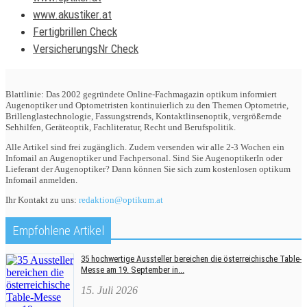
www.akustiker.at
Fertigbrillen Check
VersicherungsNr Check
Blattlinie: Das 2002 gegründete Online-Fachmagazin optikum informiert
Augenoptiker und Optometristen kontinuierlich zu den Themen Optometrie,
Brillenglastechnologie, Fassungstrends, Kontaktlinsenoptik, vergrößernde
Sehhilfen, Geräteoptik, Fachliteratur, Recht und Berufspolitik.
Alle Artikel sind frei zugänglich. Zudem versenden wir alle 2-3 Wochen ein
Infomail an Augenoptiker und Fachpersonal. Sind Sie AugenoptikerIn oder
Lieferant der Augenoptiker? Dann können Sie sich zum kostenlosen optikum
Infomail anmelden.
Ihr Kontakt zu uns:
redaktion@optikum.at
Empfohlene Artikel
35 hochwertige Aussteller bereichen die österreichische Table-
Messe am 19. September in...
15. Juli 2026