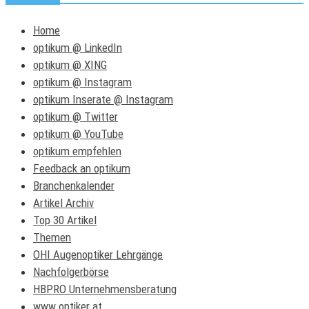
Home
optikum @ LinkedIn
optikum @ XING
optikum @ Instagram
optikum Inserate @ Instagram
optikum @ Twitter
optikum @ YouTube
optikum empfehlen
Feedback an optikum
Branchenkalender
Artikel Archiv
Top 30 Artikel
Themen
OHI Augenoptiker Lehrgänge
Nachfolgerbörse
HBPRO Unternehmensberatung
www.optiker.at