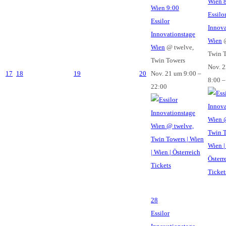
Wien
Wien
9:00
Essilo
Essilor
Innova
Innovationstage
Wien
Wien
@ twelve,
Twin 
Twin Towers
Nov. 
17
18
19
20
Nov. 21 um 9:00 –
8:00 –
22:00
Tickets
Ticket
28
Essilor