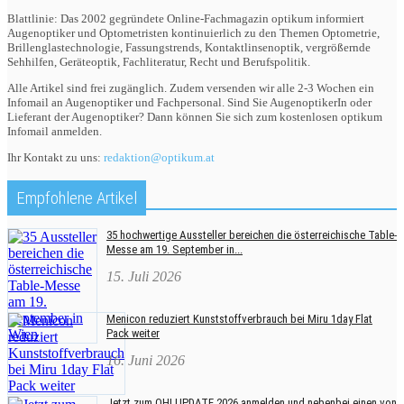
Blattlinie: Das 2002 gegründete Online-Fachmagazin optikum informiert
Augenoptiker und Optometristen kontinuierlich zu den Themen Optometrie,
Brillenglastechnologie, Fassungstrends, Kontaktlinsenoptik, vergrößernde
Sehhilfen, Geräteoptik, Fachliteratur, Recht und Berufspolitik.
Alle Artikel sind frei zugänglich. Zudem versenden wir alle 2-3 Wochen ein
Infomail an Augenoptiker und Fachpersonal. Sind Sie AugenoptikerIn oder
Lieferant der Augenoptiker? Dann können Sie sich zum kostenlosen optikum
Infomail anmelden.
Ihr Kontakt zu uns:
redaktion@optikum.at
Empfohlene Artikel
35 hochwertige Aussteller bereichen die österreichische Table-
Messe am 19. September in...
15. Juli 2026
Menicon reduziert Kunststoffverbrauch bei Miru 1day Flat
Pack weiter
16. Juni 2026
Jetzt zum OHI UPDATE 2026 anmelden und nebenbei einen von