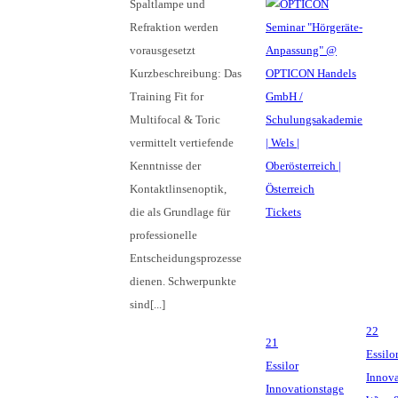
Spaltlampe und
Refraktion werden
vorausgesetzt
Kurzbeschreibung: Das
Training Fit for
Multifocal & Toric
vermittelt vertiefende
Kenntnisse der
Kontaktlinsenoptik,
die als Grundlage für
Tickets
professionelle
Entscheidungsprozesse
dienen. Schwerpunkte
sind[...]
22
21
Essilo
Essilor
Innova
Innovationstage