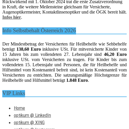
Rückwirkend mit 1. Oktober 2024 trat die erste Zusatzverordnung
in Kraft, die weitere Meilensteine gleichsam für Versicherte,
Augenoptikermeister, Kontaktlinsenoptiker und die ÖGK bereit hält.
Infos hier
.
Info Selbstbehalt Österreich 2026
Der Mindestbetrag der Versicherten für Heilbehelfe wie Sehbehelfe
beträgt
138,60 Euro
inklusive USt. Für mitversicherte Kinder von
15 Jahren bis zum vollendeten 27. Lebensjahr sind
46,20 Euro
inklusive USt. vom Versicherten zu tragen. Für Kinder bis zum
vollendeten 15. Lebensjahr und Personen, die für Heilbehelfe und
Hilfsmittel vom Kostenanteil befreit sind, ist kein Kostenanteil vom
Versicherten zu entrichten. Die satzungsmäßige Höchstgrenze für
Heilbehelfe und Hilfsmittel beträgt
1.848 Euro
.
VIP Links
Home
optikum @ LinkedIn
optikum @ XING