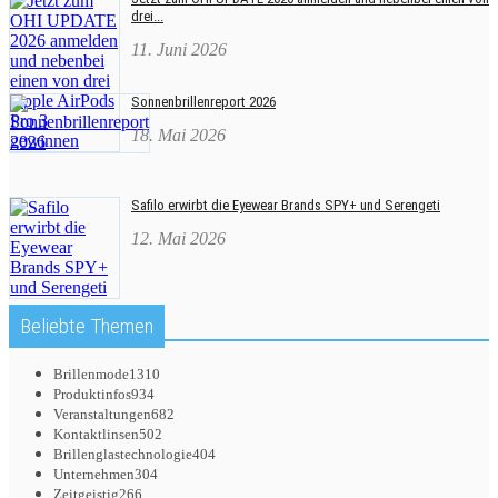
drei...
11. Juni 2026
Sonnenbrillenreport 2026
18. Mai 2026
Safilo erwirbt die Eyewear Brands SPY+ und Serengeti
12. Mai 2026
Beliebte Themen
Brillenmode
1310
Produktinfos
934
Veranstaltungen
682
Kontaktlinsen
502
Brillenglastechnologie
404
Unternehmen
304
Zeitgeistig
266