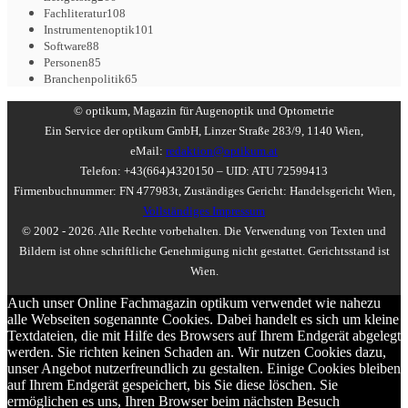
Fachliteratur
108
Instrumentenoptik
101
Software
88
Personen
85
Branchenpolitik
65
© optikum, Magazin für Augenoptik und Optometrie
Ein Service der optikum GmbH, Linzer Straße 283/9, 1140 Wien,
eMail:
redaktion@optikum.at
Telefon: +43(664)4320150 – UID: ATU 72599413
Firmenbuchnummer: FN 477983t, Zuständiges Gericht: Handelsgericht Wien,
Vollständiges Impressum
© 2002 - 2026. Alle Rechte vorbehalten. Die Verwendung von Texten und
Bildern ist ohne schriftliche Genehmigung nicht gestattet. Gerichtsstand ist
Wien.
Auch unser Online Fachmagazin optikum verwendet wie nahezu
alle Webseiten sogenannte Cookies. Dabei handelt es sich um kleine
Textdateien, die mit Hilfe des Browsers auf Ihrem Endgerät abgelegt
werden. Sie richten keinen Schaden an. Wir nutzen Cookies dazu,
unser Angebot nutzerfreundlich zu gestalten. Einige Cookies bleiben
auf Ihrem Endgerät gespeichert, bis Sie diese löschen. Sie
ermöglichen es uns, Ihren Browser beim nächsten Besuch