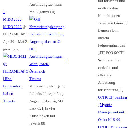
mit torischen und
Ausbildungszentrum
multifokalen
1
Mai 2
ganztägig
Kontaktlinsen
MIDO 2022
versorgen können?
MIDO 2022
@
Lernen Sie in
FIERAMILANO
diesem
Apr. 30 – Mai 2
Folgeseminar des
ganztägig
„FIT FOR SOFT“-
3
Seminares die
einfache und
effektive
Tickets
Anpassung
Vorbereitungslehrgang
torischer und[...]
Lehrabschlussprüfung
OPTICON Seminar
Tickets
Augenoptiker_in, AO-
„Myopie
LAP-021, in vier
Management mit
Kursblöcken mit
Ortho-K“
9:00
jeweils 88
OPTICON Seminar