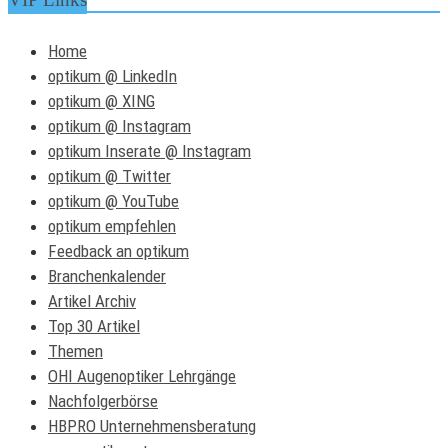
Home
optikum @ LinkedIn
optikum @ XING
optikum @ Instagram
optikum Inserate @ Instagram
optikum @ Twitter
optikum @ YouTube
optikum empfehlen
Feedback an optikum
Branchenkalender
Artikel Archiv
Top 30 Artikel
Themen
OHI Augenoptiker Lehrgänge
Nachfolgerbörse
HBPRO Unternehmensberatung