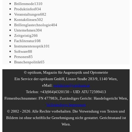
Brillenmode
1310
Produktinfos
934
Veranstaltungen
682
Kontaktlinsen
502
Brillenglastechnologie
404
Unternehmen
304
Zeitgeistig
266
Fachliteratur
108
Instrumentenoptik
101
Software
88
Personen
85
Branchenpolitik
65
© optikum, Magazin für Augenoptik und Optometrie
Ein Service der optikum GmbH, Linzer Straße 283/9, 1140 Wien,
eMail:
redaktion@optikum.at
Telefon: +43(664)4320150 – UID: ATU 72599413
Firmenbuchnummer: FN 477983t, Zuständiges Gericht: Handelsgericht Wien,
Vollständiges Impressum
© 2002 - 2026. Alle Rechte vorbehalten. Die Verwendung von Texten und
Bildern ist ohne schriftliche Genehmigung nicht gestattet. Gerichtsstand ist
Wien.