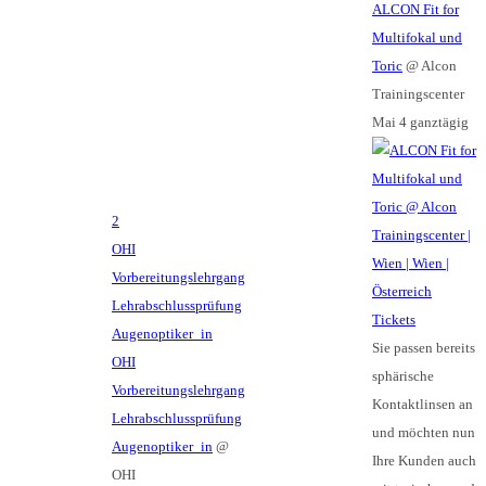
ALCON Fit for
Multifokal und
Toric
@ Alcon
Trainingscenter
Mai 4
ganztägig
2
OHI
Vorbereitungslehrgang
Lehrabschlussprüfung
Tickets
Augenoptiker_in
Sie passen bereits
OHI
sphärische
Vorbereitungslehrgang
Kontaktlinsen an
Lehrabschlussprüfung
und möchten nun
Augenoptiker_in
@
Ihre Kunden auch
OHI