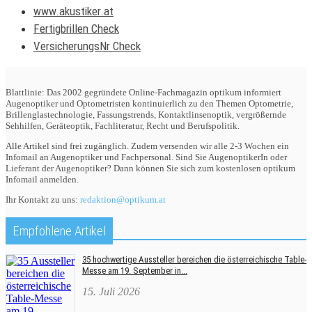
www.akustiker.at
Fertigbrillen Check
VersicherungsNr Check
Blattlinie: Das 2002 gegründete Online-Fachmagazin optikum informiert
Augenoptiker und Optometristen kontinuierlich zu den Themen Optometrie,
Brillenglastechnologie, Fassungstrends, Kontaktlinsenoptik, vergrößernde
Sehhilfen, Geräteoptik, Fachliteratur, Recht und Berufspolitik.
Alle Artikel sind frei zugänglich. Zudem versenden wir alle 2-3 Wochen ein
Infomail an Augenoptiker und Fachpersonal. Sind Sie AugenoptikerIn oder
Lieferant der Augenoptiker? Dann können Sie sich zum kostenlosen optikum
Infomail anmelden.
Ihr Kontakt zu uns:
redaktion@optikum.at
Empfohlene Artikel
35 hochwertige Aussteller bereichen die österreichische Table-
Messe am 19. September in...
15. Juli 2026