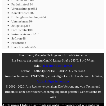
Brillenmode
1310
Produktinfos
934
Veranstaltungen
682
Kontaktlinsen
502
Brillenglastechnologie
404
Unternehmen
304
Zeitgeistig
266
Fachliteratur
108
Instrumentenoptik
101
Software
88
Personen
85
Branchenpolitik
65
© optikum, Magazin für Augenoptik und Optometrie
Ein Service der optikum GmbH, Linzer Straße 283/9, 1140 Wien,
eMail:
redaktion@optikum.at
Telefon: +43(664)4320150 – UID: ATU 72599413
Firmenbuchnummer: FN 477983t, Zuständiges Gericht: Handelsgericht Wien,
Vollständiges Impressum
© 2002 - 2026. Alle Rechte vorbehalten. Die Verwendung von Texten und
Bildern ist ohne schriftliche Genehmigung nicht gestattet. Gerichtsstand ist
Wien.
Auch unser Online Fachmagazin optikum verwendet wie nahezu