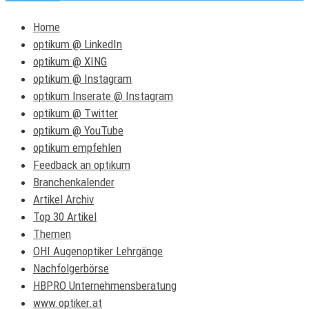
Home
optikum @ LinkedIn
optikum @ XING
optikum @ Instagram
optikum Inserate @ Instagram
optikum @ Twitter
optikum @ YouTube
optikum empfehlen
Feedback an optikum
Branchenkalender
Artikel Archiv
Top 30 Artikel
Themen
OHI Augenoptiker Lehrgänge
Nachfolgerbörse
HBPRO Unternehmensberatung
www.optiker.at