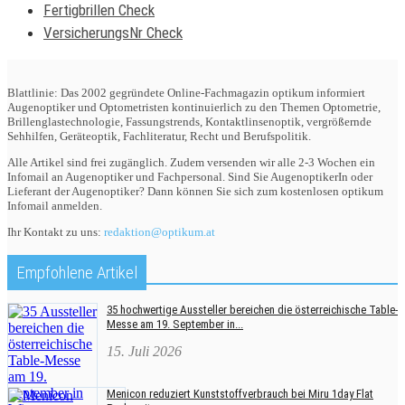
Fertigbrillen Check
VersicherungsNr Check
Blattlinie: Das 2002 gegründete Online-Fachmagazin optikum informiert
Augenoptiker und Optometristen kontinuierlich zu den Themen Optometrie,
Brillenglastechnologie, Fassungstrends, Kontaktlinsenoptik, vergrößernde
Sehhilfen, Geräteoptik, Fachliteratur, Recht und Berufspolitik.
Alle Artikel sind frei zugänglich. Zudem versenden wir alle 2-3 Wochen ein
Infomail an Augenoptiker und Fachpersonal. Sind Sie AugenoptikerIn oder
Lieferant der Augenoptiker? Dann können Sie sich zum kostenlosen optikum
Infomail anmelden.
Ihr Kontakt zu uns:
redaktion@optikum.at
Empfohlene Artikel
35 hochwertige Aussteller bereichen die österreichische Table-
Messe am 19. September in...
15. Juli 2026
Menicon reduziert Kunststoffverbrauch bei Miru 1day Flat