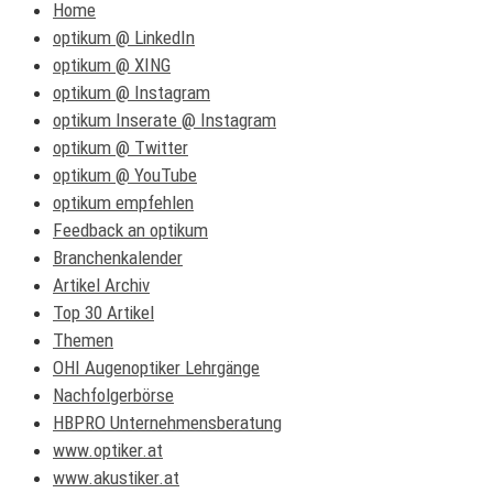
Home
optikum @ LinkedIn
optikum @ XING
optikum @ Instagram
optikum Inserate @ Instagram
optikum @ Twitter
optikum @ YouTube
optikum empfehlen
Feedback an optikum
Branchenkalender
Artikel Archiv
Top 30 Artikel
Themen
OHI Augenoptiker Lehrgänge
Nachfolgerbörse
HBPRO Unternehmensberatung
www.optiker.at
www.akustiker.at