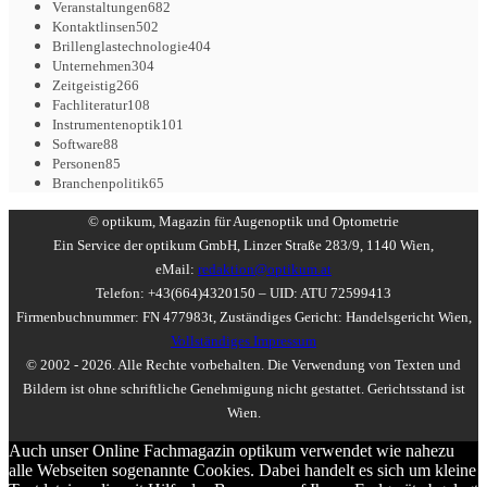
Veranstaltungen
682
Kontaktlinsen
502
Brillenglastechnologie
404
Unternehmen
304
Zeitgeistig
266
Fachliteratur
108
Instrumentenoptik
101
Software
88
Personen
85
Branchenpolitik
65
© optikum, Magazin für Augenoptik und Optometrie
Ein Service der optikum GmbH, Linzer Straße 283/9, 1140 Wien,
eMail:
redaktion@optikum.at
Telefon: +43(664)4320150 – UID: ATU 72599413
Firmenbuchnummer: FN 477983t, Zuständiges Gericht: Handelsgericht Wien,
Vollständiges Impressum
© 2002 - 2026. Alle Rechte vorbehalten. Die Verwendung von Texten und
Bildern ist ohne schriftliche Genehmigung nicht gestattet. Gerichtsstand ist
Wien.
Auch unser Online Fachmagazin optikum verwendet wie nahezu
alle Webseiten sogenannte Cookies. Dabei handelt es sich um kleine