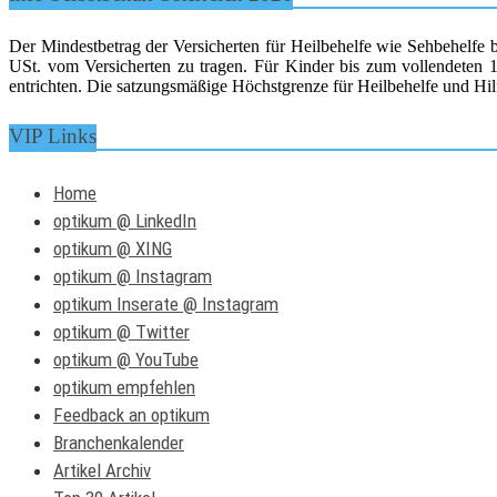
Der Mindestbetrag der Versicherten für Heilbehelfe wie Sehbehelfe 
USt. vom Versicherten zu tragen. Für Kinder bis zum vollendeten 15
entrichten. Die satzungsmäßige Höchstgrenze für Heilbehelfe und Hilf
VIP Links
Home
optikum @ LinkedIn
optikum @ XING
optikum @ Instagram
optikum Inserate @ Instagram
optikum @ Twitter
optikum @ YouTube
optikum empfehlen
Feedback an optikum
Branchenkalender
Artikel Archiv