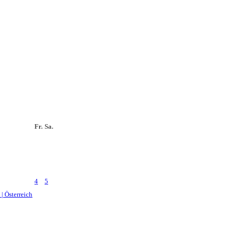
Fr.
Sa.
4
5