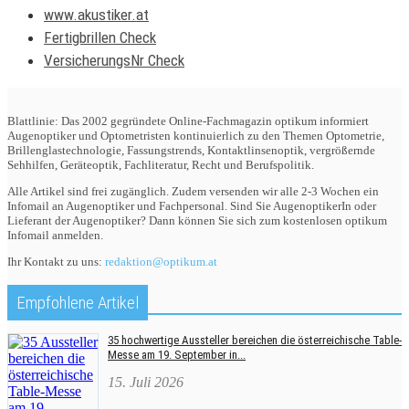
www.akustiker.at
Fertigbrillen Check
VersicherungsNr Check
Blattlinie: Das 2002 gegründete Online-Fachmagazin optikum informiert
Augenoptiker und Optometristen kontinuierlich zu den Themen Optometrie,
Brillenglastechnologie, Fassungstrends, Kontaktlinsenoptik, vergrößernde
Sehhilfen, Geräteoptik, Fachliteratur, Recht und Berufspolitik.
Alle Artikel sind frei zugänglich. Zudem versenden wir alle 2-3 Wochen ein
Infomail an Augenoptiker und Fachpersonal. Sind Sie AugenoptikerIn oder
Lieferant der Augenoptiker? Dann können Sie sich zum kostenlosen optikum
Infomail anmelden.
Ihr Kontakt zu uns:
redaktion@optikum.at
Empfohlene Artikel
35 hochwertige Aussteller bereichen die österreichische Table-
Messe am 19. September in...
15. Juli 2026