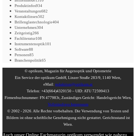
Brillenmode
1310
Produktinfos
934
Veranstaltungen
682
Kontaktlinsen
502
Brillenglastechnologie
404
Unternehmen
304
Zeitgeistig
266
Fachliteratur
108
Instrumentenoptik
101
Software
88
Personen
85
Branchenpolitik
65
© optikum, Magazin für Augenoptik und Optometrie
Ein Service der optikum GmbH, Linzer Straße 283/9, 1140 Wien,
eMail:
redaktion@optikum.at
Telefon: +43(664)4320150 – UID: ATU 72599413
Firmenbuchnummer: FN 477983t, Zuständiges Gericht: Handelsgericht Wien,
Vollständiges Impressum
© 2002 - 2026. Alle Rechte vorbehalten. Die Verwendung von Texten und
Bildern ist ohne schriftliche Genehmigung nicht gestattet. Gerichtsstand ist
Wien.
Auch unser Online Fachmagazin optikum verwendet wie nahezu