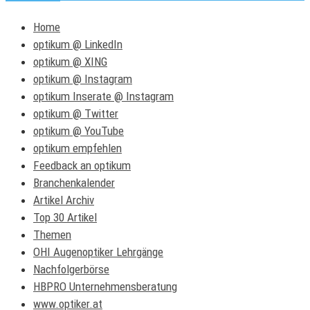
Home
optikum @ LinkedIn
optikum @ XING
optikum @ Instagram
optikum Inserate @ Instagram
optikum @ Twitter
optikum @ YouTube
optikum empfehlen
Feedback an optikum
Branchenkalender
Artikel Archiv
Top 30 Artikel
Themen
OHI Augenoptiker Lehrgänge
Nachfolgerbörse
HBPRO Unternehmensberatung
www.optiker.at