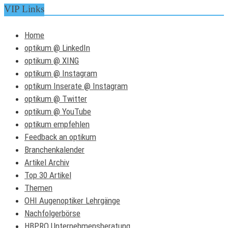
VIP Links
Home
optikum @ LinkedIn
optikum @ XING
optikum @ Instagram
optikum Inserate @ Instagram
optikum @ Twitter
optikum @ YouTube
optikum empfehlen
Feedback an optikum
Branchenkalender
Artikel Archiv
Top 30 Artikel
Themen
OHI Augenoptiker Lehrgänge
Nachfolgerbörse
HBPRO Unternehmensberatung