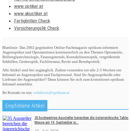
www.optiker.at
www.akustiker.at
Fertigbrillen Check
VersicherungsNr Check
Blattlinie: Das 2002 gegründete Online-Fachmagazin optikum informiert
Augenoptiker und Optometristen kontinuierlich zu den Themen Optometrie,
Brillenglastechnologie, Fassungstrends, Kontaktlinsenoptik, vergrößernde
Sehhilfen, Geräteoptik, Fachliteratur, Recht und Berufspolitik.
Alle Artikel sind frei zugänglich. Zudem versenden wir alle 2-3 Wochen ein
Infomail an Augenoptiker und Fachpersonal. Sind Sie AugenoptikerIn oder
Lieferant der Augenoptiker? Dann können Sie sich zum kostenlosen optikum
Infomail anmelden.
Ihr Kontakt zu uns:
redaktion@optikum.at
Empfohlene Artikel
35 hochwertige Aussteller bereichen die österreichische Table-
Messe am 19. September in...