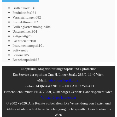
Brillenmode
1310
Produktinfos
934
Veranstaltungen
682
Kontaktlinsen
502
Brillenglastechnologie
404
Unternehmen
304
Zeitgeistig
266
Fachliteratur
108
Instrumentenoptik
101
Software
88
Personen
85
Branchenpolitik
65
© optikum, Magazin für Augenoptik und Optometrie
Ein Service der optikum GmbH, Linzer Straße 283/9, 1140 Wien,
eMail:
redaktion@optikum.at
Telefon: +43(664)4320150 – UID: ATU 72599413
Firmenbuchnummer: FN 477983t, Zuständiges Gericht: Handelsgericht Wien,
Vollständiges Impressum
© 2002 - 2026. Alle Rechte vorbehalten. Die Verwendung von Texten und
Bildern ist ohne schriftliche Genehmigung nicht gestattet. Gerichtsstand ist
Wien.