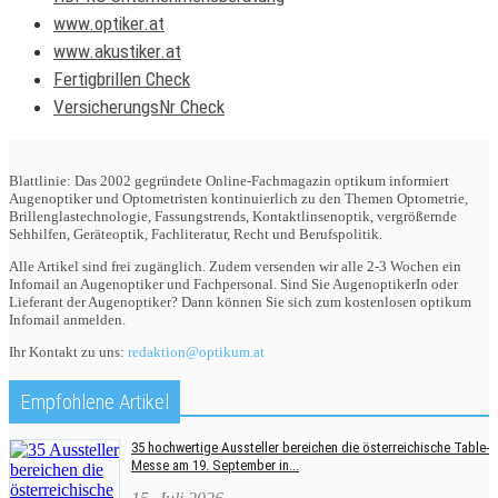
www.optiker.at
www.akustiker.at
Fertigbrillen Check
VersicherungsNr Check
Blattlinie: Das 2002 gegründete Online-Fachmagazin optikum informiert
Augenoptiker und Optometristen kontinuierlich zu den Themen Optometrie,
Brillenglastechnologie, Fassungstrends, Kontaktlinsenoptik, vergrößernde
Sehhilfen, Geräteoptik, Fachliteratur, Recht und Berufspolitik.
Alle Artikel sind frei zugänglich. Zudem versenden wir alle 2-3 Wochen ein
Infomail an Augenoptiker und Fachpersonal. Sind Sie AugenoptikerIn oder
Lieferant der Augenoptiker? Dann können Sie sich zum kostenlosen optikum
Infomail anmelden.
Ihr Kontakt zu uns:
redaktion@optikum.at
Empfohlene Artikel
35 hochwertige Aussteller bereichen die österreichische Table-
Messe am 19. September in...