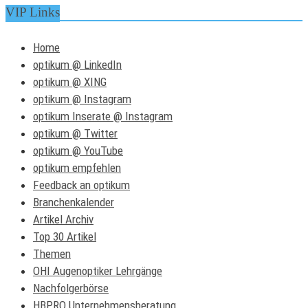
VIP Links
Home
optikum @ LinkedIn
optikum @ XING
optikum @ Instagram
optikum Inserate @ Instagram
optikum @ Twitter
optikum @ YouTube
optikum empfehlen
Feedback an optikum
Branchenkalender
Artikel Archiv
Top 30 Artikel
Themen
OHI Augenoptiker Lehrgänge
Nachfolgerbörse
HBPRO Unternehmensberatung