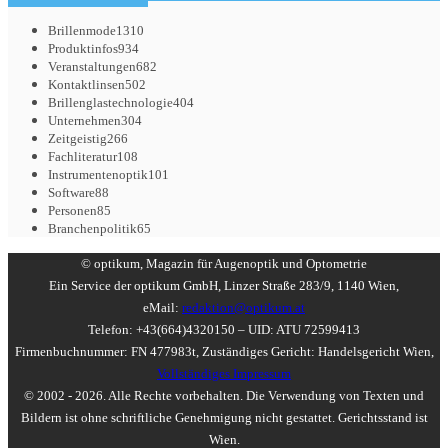
Brillenmode
1310
Produktinfos
934
Veranstaltungen
682
Kontaktlinsen
502
Brillenglastechnologie
404
Unternehmen
304
Zeitgeistig
266
Fachliteratur
108
Instrumentenoptik
101
Software
88
Personen
85
Branchenpolitik
65
© optikum, Magazin für Augenoptik und Optometrie
Ein Service der optikum GmbH, Linzer Straße 283/9, 1140 Wien,
eMail:
redaktion@optikum.at
Telefon: +43(664)4320150 – UID: ATU 72599413
Firmenbuchnummer: FN 477983t, Zuständiges Gericht: Handelsgericht Wien,
Vollständiges Impressum
© 2002 - 2026. Alle Rechte vorbehalten. Die Verwendung von Texten und
Bildern ist ohne schriftliche Genehmigung nicht gestattet. Gerichtsstand ist
Wien.