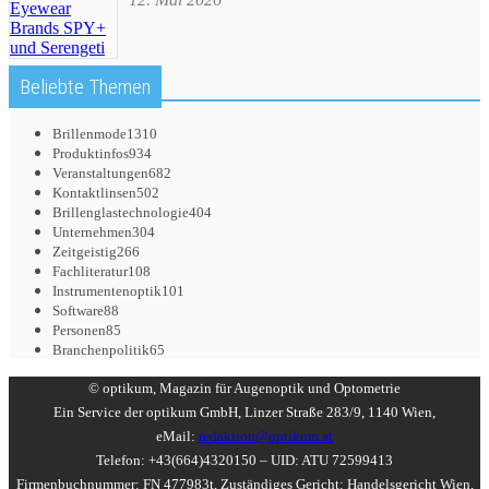
Beliebte Themen
Brillenmode
1310
Produktinfos
934
Veranstaltungen
682
Kontaktlinsen
502
Brillenglastechnologie
404
Unternehmen
304
Zeitgeistig
266
Fachliteratur
108
Instrumentenoptik
101
Software
88
Personen
85
Branchenpolitik
65
© optikum, Magazin für Augenoptik und Optometrie
Ein Service der optikum GmbH, Linzer Straße 283/9, 1140 Wien,
eMail:
redaktion@optikum.at
Telefon: +43(664)4320150 – UID: ATU 72599413
Firmenbuchnummer: FN 477983t, Zuständiges Gericht: Handelsgericht Wien,