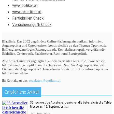
www.optiker.at
www.akustiker.at
Fertigbrillen Check
VersicherungsNr Check
Blattlinie: Das 2002 gegründete Online-Fachmagazin optikum informiert
Augenoptiker und Optometristen kontinuierlich zu den Themen Optometrie,
Brillenglastechnologie, Fassungstrends, Kontaktlinsenoptik, vergrößernde
Sehhilfen, Geräteoptik, Fachliteratur, Recht und Berufspolitik.
Alle Artikel sind frei zugänglich. Zudem versenden wir alle 2-3 Wochen ein
Infomail an Augenoptiker und Fachpersonal. Sind Sie AugenoptikerIn oder
Lieferant der Augenoptiker? Dann können Sie sich zum kostenlosen optikum
Infomail anmelden.
Ihr Kontakt zu uns:
redaktion@optikum.at
Empfohlene Artikel
35 hochwertige Aussteller bereichen die österreichische Table-
Messe am 19. September in...