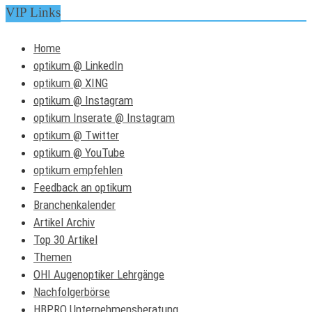
VIP Links
Home
optikum @ LinkedIn
optikum @ XING
optikum @ Instagram
optikum Inserate @ Instagram
optikum @ Twitter
optikum @ YouTube
optikum empfehlen
Feedback an optikum
Branchenkalender
Artikel Archiv
Top 30 Artikel
Themen
OHI Augenoptiker Lehrgänge
Nachfolgerbörse
HBPRO Unternehmensberatung