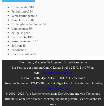
Brillenmode
1310
Produktinfos
934
Veranstaltungen
682
Kontaktlinsen
502
Brillenglastechnologie
404
Unternehmen
304
Zeitgeistig
266
Fachliteratur
108
Instrumentenoptik
101
Software
88
Personen
85
Branchenpolitik
65
© optikum, Magazin für Augenoptik und Optometrie
Ein Service der optikum GmbH, Linzer Straße 283/9, 1140 Wien,
eMail:
redaktion@optikum.at
Telefon: +43(664)4320150 – UID: ATU 72599413
Firmenbuchnummer: FN 477983t, Zuständiges Gericht: Handelsgericht Wien,
Vollständiges Impressum
© 2002 - 2026. Alle Rechte vorbehalten. Die Verwendung von Texten und
Bildern ist ohne schriftliche Genehmigung nicht gestattet. Gerichtsstand ist
Wien.